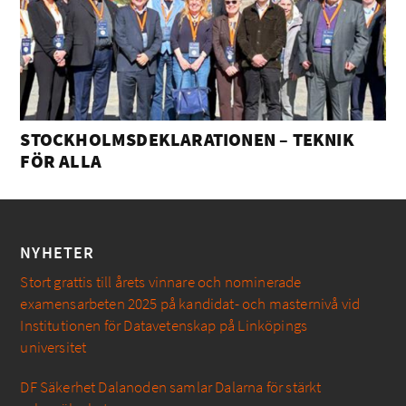
STOCKHOLMSDEKLARATIONEN – TEKNIK
FÖR ALLA
NYHETER
Stort grattis till årets vinnare och nominerade
examensarbeten 2025 på kandidat- och masternivå vid
Institutionen för Datavetenskap på Linköpings
universitet
DF Säkerhet Dalanoden samlar Dalarna för stärkt