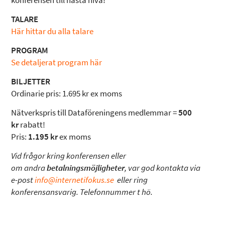
konferensen till nästa nivå!
TALARE
Här hittar du alla talare
PROGRAM
Se detaljerat program här
BILJETTER
Ordinarie pris: 1.695 kr ex moms
Nätverkspris till Dataföreningens medlemmar =
500
kr
rabatt!
Pris:
1.195 kr
ex moms
Vid frågor kring konferensen eller
om andra
betalningsmöjligheter
, var god kontakta via
e-post
info@internetifokus.se
eller ring
konferensansvarig. Telefonnummer t hö.