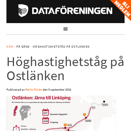
HEM
· PÅ GÅNG · HÖGHASTIGHETSTÅG PÅ OSTLÄNKEN
Höghastighetståg på
Ostlänken
Publicerad av
Reino Florén
den
5 september 2016