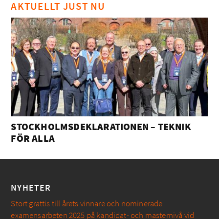
AKTUELLT JUST NU
STOCKHOLMSDEKLARATIONEN – TEKNIK
FÖR ALLA
NYHETER
Stort grattis till årets vinnare och nominerade
examensarbeten 2025 på kandidat- och masternivå vid