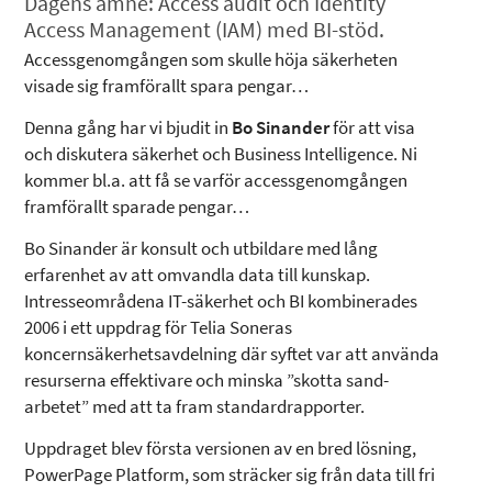
Dagens ämne: Access audit och Identity
Access Management (IAM) med BI-stöd.
Accessgenomgången som skulle höja säkerheten
visade sig framförallt spara pengar…
Denna gång har vi bjudit in
Bo Sinander
för att visa
och diskutera säkerhet och Business Intelligence. Ni
kommer bl.a. att få se varför accessgenomgången
framförallt sparade pengar…
Bo Sinander är konsult och utbildare med lång
erfarenhet av att omvandla data till kunskap.
Intresseområdena IT-säkerhet och BI kombinerades
2006 i ett uppdrag för Telia Soneras
koncernsäkerhetsavdelning där syftet var att använda
resurserna effektivare och minska ”skotta sand-
arbetet” med att ta fram standardrapporter.
Uppdraget blev första versionen av en bred lösning,
PowerPage Platform, som sträcker sig från data till fri