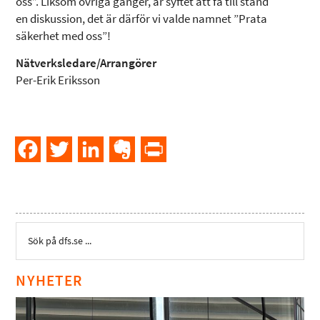
oss”. Liksom övriga gånger, är syftet att få till stånd
en diskussion, det är därför vi valde namnet ”Prata
säkerhet med oss”!
Nätverksledare/Arrangörer
Per-Erik Eriksson
Facebook
Twitter
LinkedIn
Evernote
PrintFriendly
NYHETER