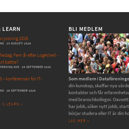
& LEARN
BLI MEDLEM
kryssning 2026
ANG
· 23 AUGUSTI 2026
redag: Fem år efter Log4shell -
vit bättre?
ÖRENING/AVD
· 25 SEPTEMBER 2026
 – konferensen för IT-
Som medlem i Dataförening
din kunskap, skaffar nya värde
ANG
· 28 SEPTEMBER 2026
kontakter och får erfarenhets
med branschkollegor. Oavset
 & LEARN »
har jobb, söker nytt jobb, star
börjar studera eller IT är din h
LÄS MER »