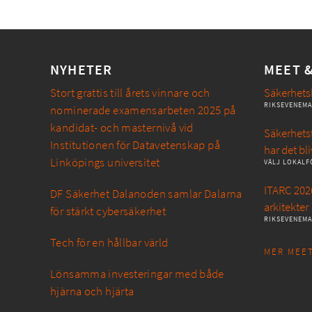
NYHETER
MEET 
Stort grattis till årets vinnare och
Säkerhets
RIKSEVENEM
nominerade examensarbeten 2025 på
kandidat- och masternivå vid
Säkerhetsf
Institutionen för Datavetenskap på
har det bli
Linköpings universitet
VÄLJ LOKALF
ITARC 2026
DF Säkerhet Dalanoden samlar Dalarna
arkitekter
för stärkt cybersäkerhet
RIKSEVENEM
Tech för en hållbar värld
MER MEET
Lönsamma investeringar med både
hjärna och hjärta