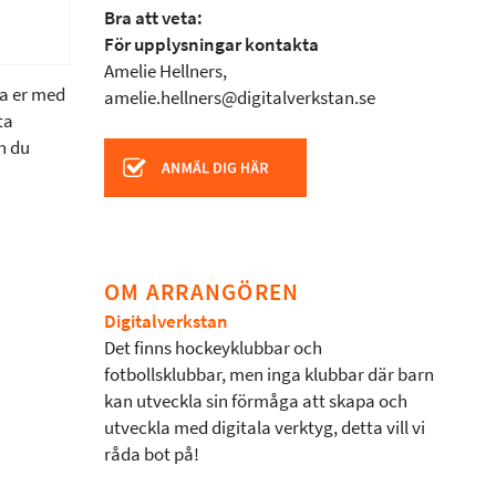
Bra att veta:
För upplysningar kontakta
Amelie Hellners,
ta er med
amelie.hellners@digitalverkstan.se
ta
h du
OM ARRANGÖREN
Digitalverkstan
Det finns hockeyklubbar och
fotbollsklubbar, men inga klubbar där barn
kan utveckla sin förmåga att skapa och
utveckla med digitala verktyg, detta vill vi
råda bot på!