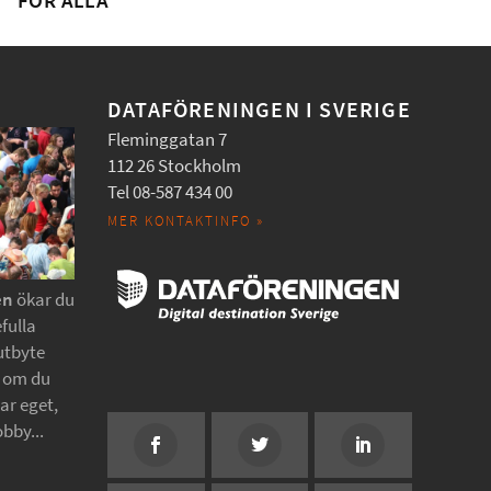
FÖR ALLA
DATAFÖRENINGEN I SVERIGE
Fleminggatan 7
112 26 Stockholm
Tel 08-587 434 00
MER KONTAKTINFO »
en
ökar du
fulla
utbyte
t om du
tar eget,
obby...