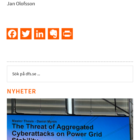
Jan Olofsson
Facebook
Twitter
LinkedIn
Evernote
PrintFriendly
NYHETER