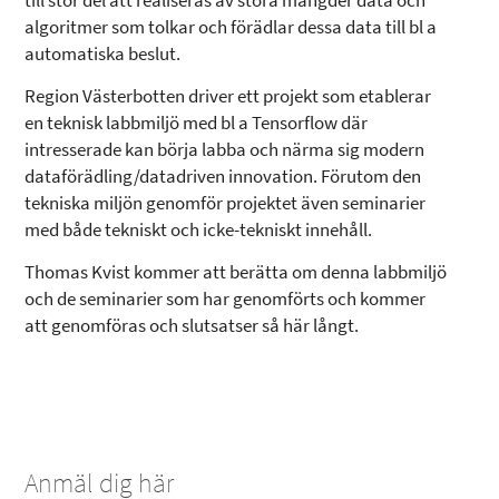
till stor del att realiseras av stora mängder data och
algoritmer som tolkar och förädlar dessa data till bl a
automatiska beslut.
Region Västerbotten driver ett projekt som etablerar
en teknisk labbmiljö med bl a Tensorflow där
intresserade kan börja labba och närma sig modern
dataförädling/datadriven innovation. Förutom den
tekniska miljön genomför projektet även seminarier
med både tekniskt och icke-tekniskt innehåll.
Thomas Kvist kommer att berätta om denna labbmiljö
och de seminarier som har genomförts och kommer
att genomföras och slutsatser så här långt.
Anmäl dig här