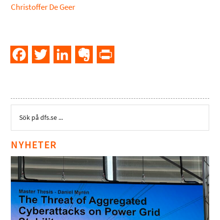
Christoffer De Geer
Facebook
Twitter
LinkedIn
Evernote
PrintFriendly
NYHETER