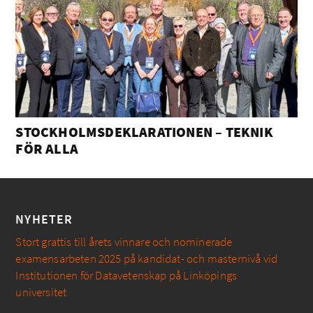
STOCKHOLMSDEKLARATIONEN – TEKNIK
FÖR ALLA
NYHETER
Stort grattis till årets vinnare och nominerade
examensarbeten 2025 på kandidat- och masternivå vid
Institutionen för Datavetenskap på Linköpings
universitet