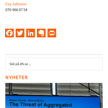
Evy Johnson
070-966 07 54
Facebook
Twitter
LinkedIn
Evernote
PrintFriendly
NYHETER