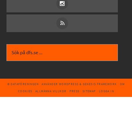
© DATAFÖRENINGEN
· ANVÄNDER
WORDPRESS
&
GENESIS FRAMEWORK
·
OM
COOKIES
·
ALLMÄNNA VILLKOR
·
PRESS
·
SITEMAP
·
LOGGA IN