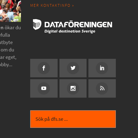
MER KONTAKTINFO »
en
ökar du
fulla
utbyte
t om du
tar eget,
obby...