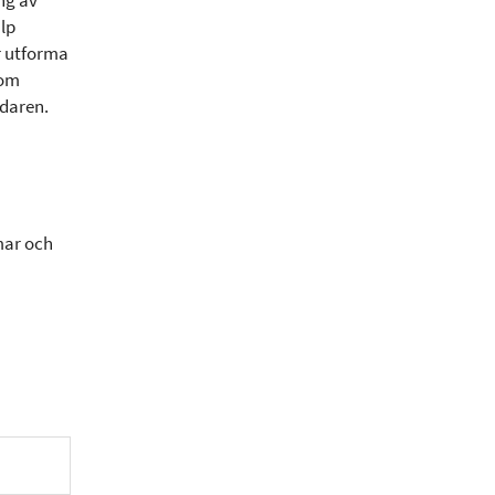
ng av
lp
r utforma
nom
daren.
mar och