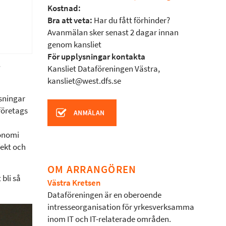
Kostnad:
Bra att veta:
Har du fått förhinder?
Avanmälan sker senast 2 dagar innan
genom kansliet
För upplysningar kontakta
Kansliet Dataföreningen Västra,
kansliet@west.dfs.se
ösningar
 företags
konomi
fekt och
OM ARRANGÖREN
bli så
Västra Kretsen
Dataföreningen är en oberoende
intresseorganisation för yrkesverksamma
inom IT och IT-relaterade områden.