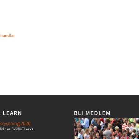
ehandlar
& LEARN
BLI MEDLEM
kryssning 2026
ANG
· 23 AUGUSTI 2026