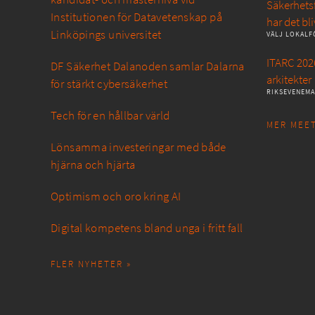
Säkerhetsf
Institutionen för Datavetenskap på
har det bli
Linköpings universitet
VÄLJ LOKALF
ITARC 2026
DF Säkerhet Dalanoden samlar Dalarna
arkitekter
för stärkt cybersäkerhet
RIKSEVENEM
Tech för en hållbar värld
MER MEET
Lönsamma investeringar med både
hjärna och hjärta
Optimism och oro kring AI
Digital kompetens bland unga i fritt fall
FLER NYHETER »