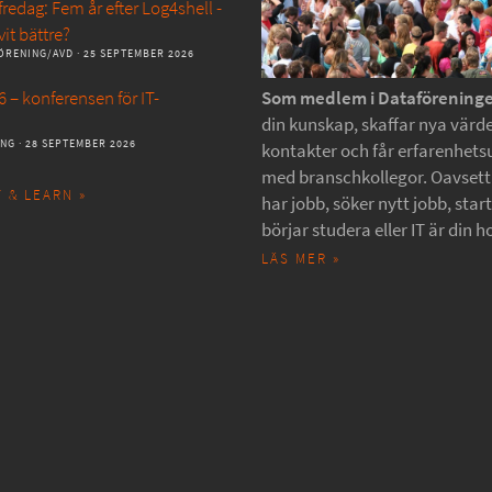
redag: Fem år efter Log4shell -
vit bättre?
ÖRENING/AVD
· 25 SEPTEMBER 2026
 – konferensen för IT-
Som medlem i Dataförening
din kunskap, skaffar nya värde
ANG
· 28 SEPTEMBER 2026
kontakter och får erfarenhets
med branschkollegor. Oavset
 & LEARN »
har jobb, söker nytt jobb, star
börjar studera eller IT är din h
LÄS MER »