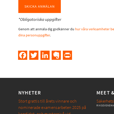
*Obligatoriska uppgifter
Genom att anmäla dig godkänner du
hur våra verksamheter b
dina personuppgifter
.
Facebook
Twitter
LinkedIn
Evernote
PrintFriendly
NYHETER
MEET 
Stort grattis till årets vinnare och
Säkerhets
RIKSEVENEM
nominerade examensarbeten 2025 på
kandidat- och masternivå vid