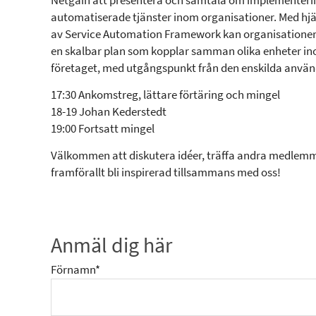
Netgain att presentera och samtala om implementeri
automatiserade tjänster inom organisationer. Med hjä
av Service Automation Framework kan organisatione
en skalbar plan som kopplar samman olika enheter i
företaget, med utgångspunkt från den enskilda använ
17:30 Ankomstreg, lättare förtäring och mingel
18-19 Johan Kederstedt
19:00 Fortsatt mingel
Välkommen att diskutera idéer, träffa andra medlem
framförallt bli inspirerad tillsammans med oss!
Anmäl dig här
Förnamn*