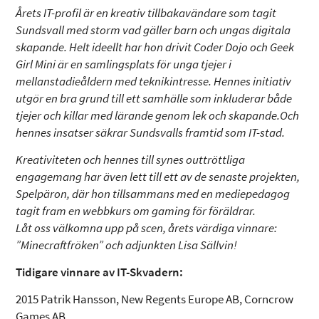
Årets IT-profil är en kreativ tillbakavändare som tagit
Sundsvall med storm vad gäller barn och ungas digitala
skapande. Helt ideellt har hon drivit Coder Dojo och Geek
Girl Mini är en samlingsplats för unga tjejer i
mellanstadieåldern med teknikintresse. Hennes initiativ
utgör en bra grund till ett samhälle som inkluderar både
tjejer och killar med lärande genom lek och skapande.Och
hennes insatser säkrar Sundsvalls framtid som IT-stad.
Kreativiteten och hennes till synes outtröttliga
engagemang har även lett till ett av de senaste projekten,
Spelpäron, där hon tillsammans med en mediepedagog
tagit fram en webbkurs om gaming för föräldrar.
Låt oss välkomna upp på scen, årets värdiga vinnare:
”Minecraftfröken” och adjunkten Lisa Sällvin!
Tidigare vinnare av IT-Skvadern:
2015 Patrik Hansson, New Regents Europe AB, Corncrow
Games AB