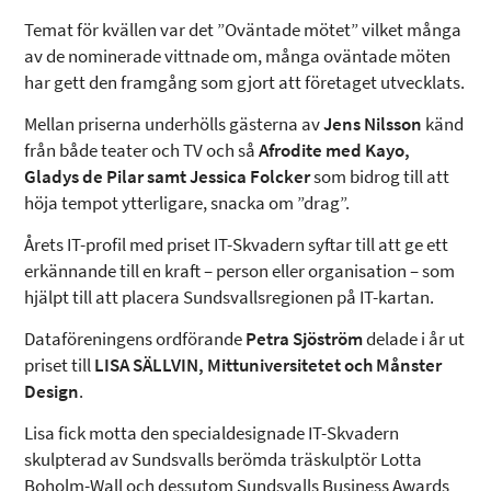
Temat för kvällen var det ”Oväntade mötet” vilket många
av de nominerade vittnade om, många oväntade möten
har gett den framgång som gjort att företaget utvecklats.
Mellan priserna underhölls gästerna av
Jens Nilsson
känd
från både teater och TV och så
Afrodite med Kayo,
Gladys de Pilar samt Jessica Folcker
som bidrog till att
höja tempot ytterligare, snacka om ”drag”.
Årets IT-profil med priset IT-Skvadern syftar till att ge ett
erkännande till en kraft – person eller organisation – som
hjälpt till att placera Sundsvallsregionen på IT-kartan.
Dataföreningens ordförande
Petra Sjöström
delade i år ut
priset till
LISA SÄLLVIN, Mittuniversitetet och Månster
Design
.
Lisa fick motta den specialdesignade IT-Skvadern
skulpterad av Sundsvalls berömda träskulptör Lotta
Boholm-Wall och dessutom Sundsvalls Business Awards