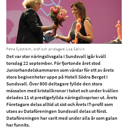
Petra Sjöström, ordf och pristagare Lisa Sällvin
Det var stor näringslivsgala i Sundsvall igår kväll
torsdag 22 september. För fjortonde året stod
Juniorhandelskammaren som värdar för ett av årets
stora begivenheter uppe på Hotell Södra Berget i
Sundsvall. Över 800 deltagare fyllde den stora
mässalen med kristallkronor i taket och under kvällen
delades 11 st prestigefyllda näringslivspriser ut. Årets
Företagare delas alltid ut sist och Årets IT-profil som
utses av Dataföreningen Sundsvall delas ut först.
Dataföreningen har varit med under alla år som galan
har funnits.