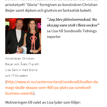
prisstatyett ”Gloria” formgiven av konstnären Christian
Beijer samt diplom och givetvis en fantastisk bukett.
”Jag blev jätteöverraskad. Nu
ska jag vara stolt i flera veckor”
sa Lisa till Sundsvalls Tidnings
reporter
Konstnären Christian
Beijer och Årets IT-profil
Lisa Sällvin med Gloria
och IT-Skvadern
(
http://www.st.nu/vasternorrland/sundsvall/kvallen-da-
magi-skulle-skapas-over-800-pa-plats-pa-sundsvall-
business-awards
).
Motiveringen till valet av Lisa lyder som följer: