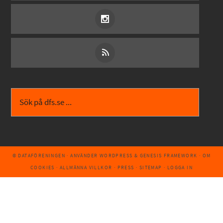
© DATAFÖRENINGEN
· ANVÄNDER
WORDPRESS
&
GENESIS FRAMEWORK
·
OM
COOKIES
·
ALLMÄNNA VILLKOR
·
PRESS
·
SITEMAP
·
LOGGA IN