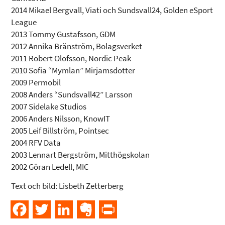
2014 Mikael Bergvall, Viati och Sundsvall24, Golden eSport
League
2013 Tommy Gustafsson, GDM
2012 Annika Bränström, Bolagsverket
2011 Robert Olofsson, Nordic Peak
2010 Sofia “Mymlan” Mirjamsdotter
2009 Permobil
2008 Anders “Sundsvall42” Larsson
2007 Sidelake Studios
2006 Anders Nilsson, KnowIT
2005 Leif Billström, Pointsec
2004 RFV Data
2003 Lennart Bergström, Mitthögskolan
2002 Göran Ledell, MIC
Text och bild: Lisbeth Zetterberg
Facebook
Twitter
LinkedIn
Evernote
PrintFriendly