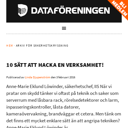
HEM
· ARKIV FÖR SÄKERHETSKRYSSNING
10 SÄTT ATT HACKA EN VERKSAMHET!
Publicerad av
Linda Djupenström
den
3 februari 2016
Anne-Marie Eklund Löwinder, säkerhetschef, IIS När vi
pratar om skydd tänker vi oftast på teknik och saker som
serverrum med låsbara rack, rörelsedetektorer och larm,
inpasseringskontroller, låsta datorer,
kameraövervakning, brandväggar et cetera. Men tänk om
det finns ett mycket enklare sätt än att angripa tekniken?
Anne-Marie Eklund Löwinder är …