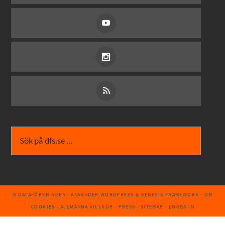
© DATAFÖRENINGEN
· ANVÄNDER
WORDPRESS
&
GENESIS FRAMEWORK
·
OM
COOKIES
·
ALLMÄNNA VILLKOR
·
PRESS
·
SITEMAP
·
LOGGA IN