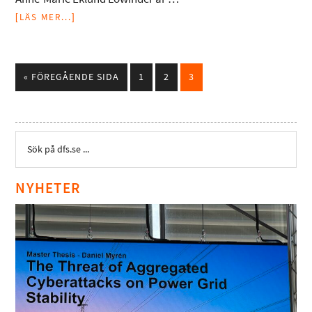
[LÄS MER...]
« FÖREGÅENDE SIDA
1
2
3
NYHETER