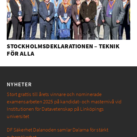
STOCKHOLMSDEKLARATIONEN – TEKNIK
FÖR ALLA
NYHETER
Stort grattis till årets vinnare och nominerade
examensarbeten 2025 på kandidat- och masternivå vid
Institutionen för Datavetenskap på Linköpings
universitet
DF Säkerhet Dalanoden samlar Dalarna för stärkt