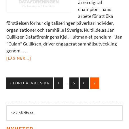
är en digital
champion i hans
arbete för att öka
förståelsen för hur digitaliseringen påverkar individer,
organisationer och samhälle i Sverige. Nu tilldelas Jan
Gulliksen Dataföreningens Kjell Hultman-stipendium. "Jan
“Gulan” Gulliksen, driver engagerat samhällsutveckling
genom …
[LÄS MER...]
« FÖREGÅENDE SIDA
1
…
5
6
7
NYHETER