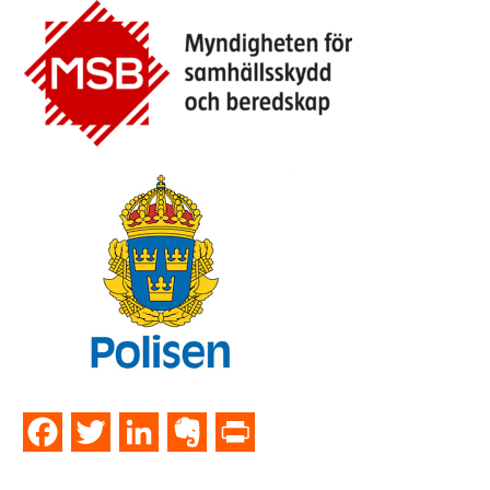
Facebook
Twitter
LinkedIn
Evernote
PrintFriendly