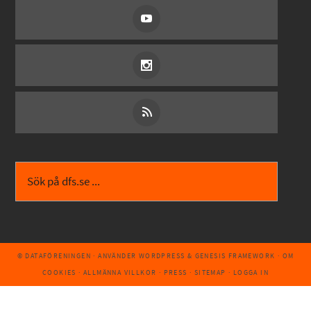
© DATAFÖRENINGEN
· ANVÄNDER
WORDPRESS
&
GENESIS FRAMEWORK
·
OM
COOKIES
·
ALLMÄNNA VILLKOR
·
PRESS
·
SITEMAP
·
LOGGA IN