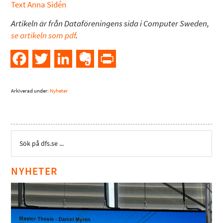
Text Anna Sidén
Artikeln är från Dataföreningens sida i Computer Sweden,
se artikeln som pdf
.
Facebook
Twitter
LinkedIn
Evernote
PrintFriendly
Arkiverad under:
Nyheter
NYHETER