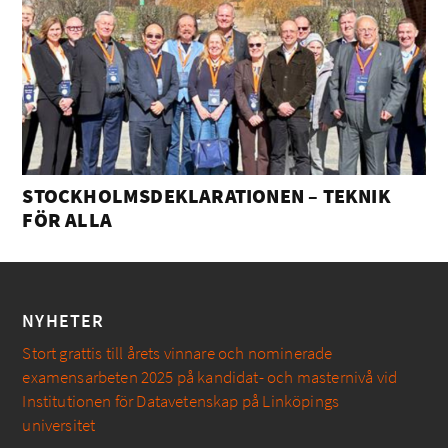
STOCKHOLMSDEKLARATIONEN – TEKNIK
FÖR ALLA
NYHETER
Stort grattis till årets vinnare och nominerade
examensarbeten 2025 på kandidat- och masternivå vid
Institutionen för Datavetenskap på Linköpings
universitet