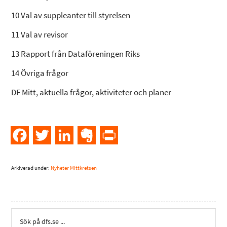
10 Val av suppleanter till styrelsen
11 Val av revisor
13 Rapport från Dataföreningen Riks
14 Övriga frågor
DF Mitt, aktuella frågor, aktiviteter och planer
Facebook
Twitter
LinkedIn
Evernote
PrintFriendly
Arkiverad under:
Nyheter Mittkretsen