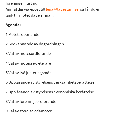
föreningen just nu.
Anmäl dig via epost till
lena@lagestam.se,
så får du en
länk till mötet dagen innan.
Agenda:
1 Mötets öppnande
2 Godkännande av dagordningen
3 Val av mötesordförande
4 Val av mötessekreterare
5 Val av två justeringsmän
6 Uppläsande av styrelsens verksamhetsberättelse
7 Uppläsande av styrelsens ekonomiska berättelse
8 Val av föreningsordförande
9 Val av styrelseledamöter