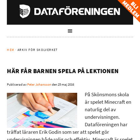
HEM
· ARKIV FÖR SKOLVERKET
HÄR FÅR BARNEN SPELA PÅ LEKTIONEN
Publicerad av
Peter Johansson
den
25 maj 2016
På Skönsmons skola
är spelet Minecraft en
naturlig del av
undervisningen.
Dataföreningen har
träffat läraren Erik Godin som ser att spelet gör
undervisningen både rolig och effektiv. Minecraft är spelet