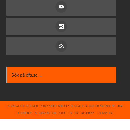
© DATAFÖRENINGEN
· ANVÄNDER
WORDPRESS
&
GENESIS FRAMEWORK
·
OM
COOKIES
·
ALLMÄNNA VILLKOR
·
PRESS
·
SITEMAP
·
LOGGA IN