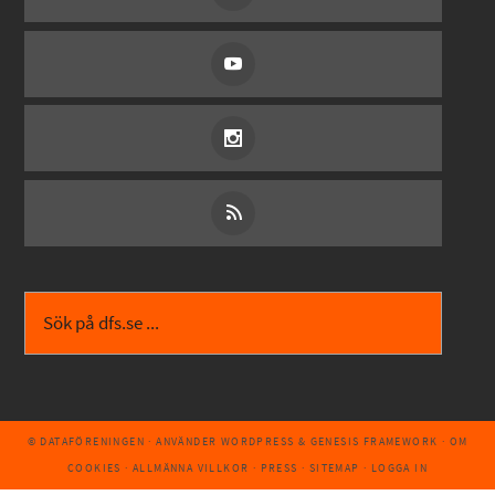
© DATAFÖRENINGEN
· ANVÄNDER
WORDPRESS
&
GENESIS FRAMEWORK
·
OM
COOKIES
·
ALLMÄNNA VILLKOR
·
PRESS
·
SITEMAP
·
LOGGA IN