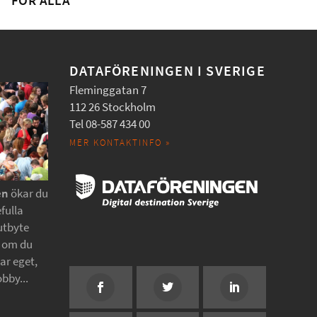
FÖR ALLA
DATAFÖRENINGEN I SVERIGE
Fleminggatan 7
112 26 Stockholm
Tel 08-587 434 00
MER KONTAKTINFO »
en
ökar du
fulla
utbyte
t om du
tar eget,
obby...