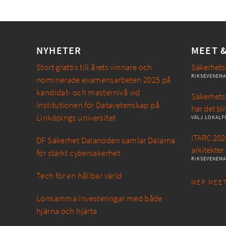
NYHETER
MEET 
Stort grattis till årets vinnare och
Säkerhets
RIKSEVENEM
nominerade examensarbeten 2025 på
kandidat- och masternivå vid
Säkerhetsf
Institutionen för Datavetenskap på
har det bli
Linköpings universitet
VÄLJ LOKALF
ITARC 2026
DF Säkerhet Dalanoden samlar Dalarna
arkitekter
för stärkt cybersäkerhet
RIKSEVENEM
Tech för en hållbar värld
MER MEET
Lönsamma investeringar med både
hjärna och hjärta