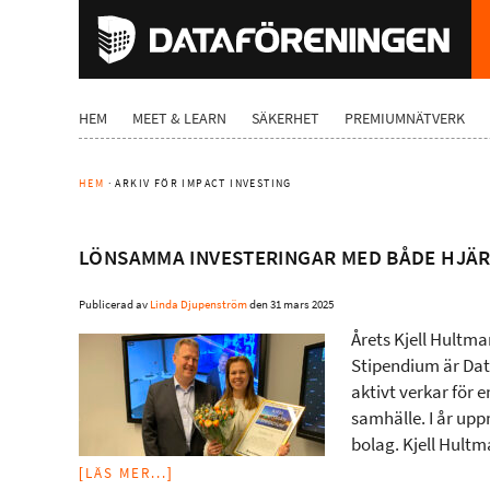
HEM
MEET & LEARN
SÄKERHET
PREMIUMNÄTVERK
HEM
· ARKIV FÖR IMPACT INVESTING
LÖNSAMMA INVESTERINGAR MED BÅDE HJÄ
Publicerad av
Linda Djupenström
den
31 mars 2025
Årets Kjell Hultma
Stipendium är Dat
aktivt verkar för 
samhälle. I år upp
bolag. Kjell Hult
[LÄS MER...]