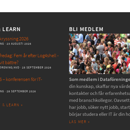
& LEARN
BLI MEDLEM
kryssning 2026
ANG
· 23 AUGUSTI 2026
redag: Fem år efter Log4shell -
vit bättre?
ÖRENING/AVD
· 25 SEPTEMBER 2026
 – konferensen för IT-
Som medlem i Dataförening
din kunskap, skaffar nya värde
ANG
· 28 SEPTEMBER 2026
kontakter och får erfarenhets
med branschkollegor. Oavset
 & LEARN »
har jobb, söker nytt jobb, star
börjar studera eller IT är din h
LÄS MER »