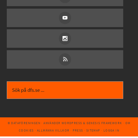
© DATAFÖRENINGEN
· ANVÄNDER
WORDPRESS
&
GENESIS FRAMEWORK
·
OM
COOKIES
·
ALLMÄNNA VILLKOR
·
PRESS
·
SITEMAP
·
LOGGA IN