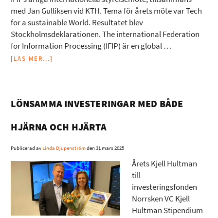
med Jan Gulliksen vid KTH. Tema för årets möte var Tech
for a sustainable World. Resultatet blev
Stockholmsdeklarationen. The international Federation
for Information Processing (IFIP) är en global …
[LÄS MER...]
LÖNSAMMA INVESTERINGAR MED BÅDE
HJÄRNA OCH HJÄRTA
Publicerad av
Linda Djupenström
den
31 mars 2025
Årets Kjell Hultman
till
investeringsfonden
Norrsken VC Kjell
Hultman Stipendium