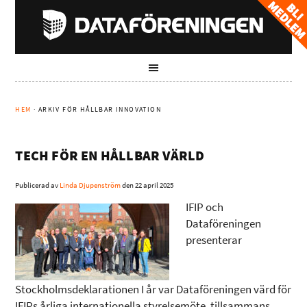
HEM
· ARKIV FÖR HÅLLBAR INNOVATION
TECH FÖR EN HÅLLBAR VÄRLD
Publicerad av
Linda Djupenström
den
22 april 2025
IFIP och
Dataföreningen
presenterar
Stockholmsdeklarationen I år var Dataföreningen värd för
IFIPs årliga internationella styrelsemöte, tillsammans