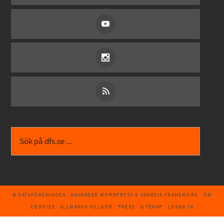
© DATAFÖRENINGEN
· ANVÄNDER
WORDPRESS
&
GENESIS FRAMEWORK
·
OM
COOKIES
·
ALLMÄNNA VILLKOR
·
PRESS
·
SITEMAP
·
LOGGA IN