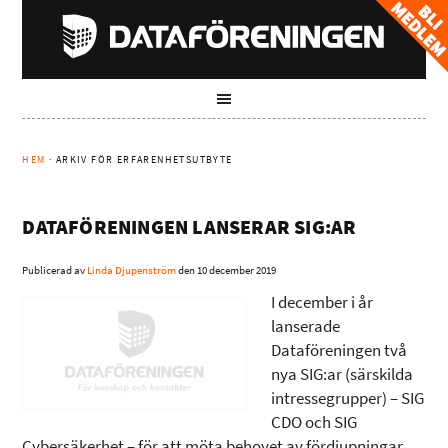
HEM
· ARKIV FÖR ERFARENHETSUTBYTE
DATAFÖRENINGEN LANSERAR SIG:AR
Publicerad av
Linda Djupenström
den
10 december 2019
I december i år
lanserade
Dataföreningen två
nya SIG:ar (särskilda
intressegrupper) – SIG
CDO och SIG
Cybersäkerhet – för att möta behovet av fördjupningar