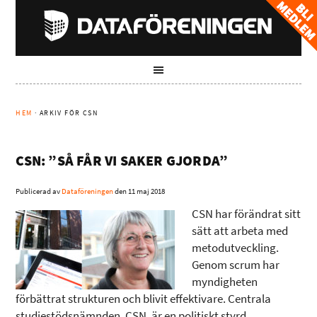
HEM
· ARKIV FÖR CSN
CSN: ”SÅ FÅR VI SAKER GJORDA”
Publicerad av
Dataföreningen
den
11 maj 2018
CSN har förändrat sitt
sätt att arbeta med
metodutveckling.
Genom scrum har
myndigheten
förbättrat strukturen och blivit effektivare. Centrala
studiestödsnämnden, CSN, är en politiskt styrd