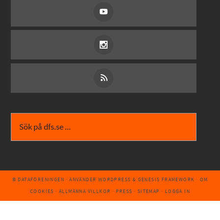
© DATAFÖRENINGEN
· ANVÄNDER
WORDPRESS
&
GENESIS FRAMEWORK
·
OM
COOKIES
·
ALLMÄNNA VILLKOR
·
PRESS
·
SITEMAP
·
LOGGA IN