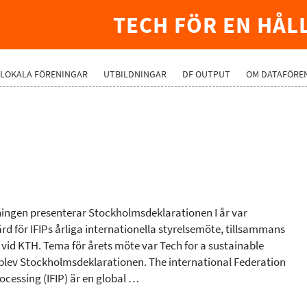
TECH FÖR EN HÅL
LOKALA FÖRENINGAR
UTBILDNINGAR
DF OUTPUT
OM DATAFÖRE
ningen presenterar Stockholmsdeklarationen I år var
d för IFIPs årliga internationella styrelsemöte, tillsammans
vid KTH. Tema för årets möte var Tech for a sustainable
 blev Stockholmsdeklarationen. The international Federation
ocessing (IFIP) är en global …