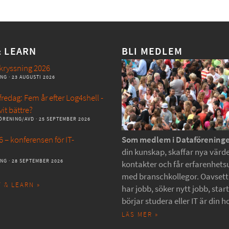
& LEARN
BLI MEDLEM
kryssning 2026
ANG
· 23 AUGUSTI 2026
redag: Fem år efter Log4shell -
vit bättre?
ÖRENING/AVD
· 25 SEPTEMBER 2026
 – konferensen för IT-
Som medlem i Dataförening
din kunskap, skaffar nya värde
ANG
· 28 SEPTEMBER 2026
kontakter och får erfarenhets
med branschkollegor. Oavset
 & LEARN »
har jobb, söker nytt jobb, star
börjar studera eller IT är din h
LÄS MER »