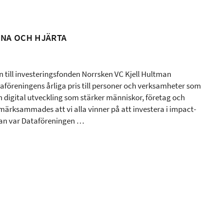
RNA OCH HJÄRTA
n till investeringsfonden Norrsken VC Kjell Hultman
aföreningens årliga pris till personer och verksamheter som
en digital utveckling som stärker människor, företag och
märksammades att vi alla vinner på att investera i impact-
man var Dataföreningen …