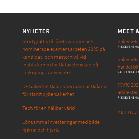
NYHETER
MEET 
Stort grattis till årets vinnare och
Säkerhets
RIKSEVENEM
nominerade examensarbeten 2025 på
kandidat- och masternivå vid
Säkerhetsf
Institutionen för Datavetenskap på
har det bli
Linköpings universitet
VÄLJ LOKALF
ITARC 2026
DF Säkerhet Dalanoden samlar Dalarna
arkitekter
för stärkt cybersäkerhet
RIKSEVENEM
Tech för en hållbar värld
MER MEET
Lönsamma investeringar med både
hjärna och hjärta