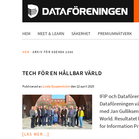
HEM
MEET & LEARN
SÄKERHET
PREMIUMNÄTVERK
HEM
· ARKIV FÖR AGENDA 2030
TECH FÖR EN HÅLLBAR VÄRLD
Publicerad av
Linda Djupenström
den
22 april 2025
IFIP och Dataföre
Dataföreningen vär
med Jan Gulliksen 
World. Resultatet
for Information Pr
[LÄS MER...]