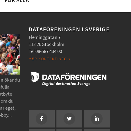
FÖR ALLA
DATAFÖRENINGEN I SVERIGE
Fleminggatan 7
112 26 Stockholm
Tel 08-587 434 00
MER KONTAKTINFO »
en
ökar du
fulla
utbyte
t om du
tar eget,
obby...