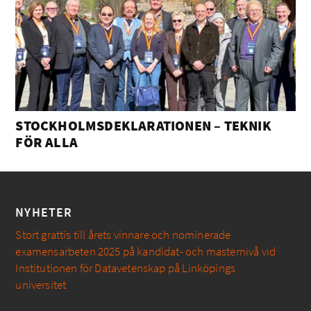
STOCKHOLMSDEKLARATIONEN – TEKNIK
FÖR ALLA
NYHETER
Stort grattis till årets vinnare och nominerade
examensarbeten 2025 på kandidat- och masternivå vid
Institutionen för Datavetenskap på Linköpings
universitet