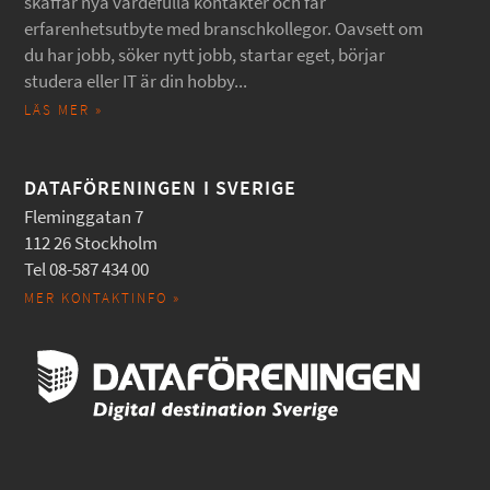
skaffar nya värdefulla kontakter och får
erfarenhetsutbyte med branschkollegor. Oavsett om
du har jobb, söker nytt jobb, startar eget, börjar
studera eller IT är din hobby...
LÄS MER »
DATAFÖRENINGEN I SVERIGE
Fleminggatan 7
112 26 Stockholm
Tel 08-587 434 00
MER KONTAKTINFO »