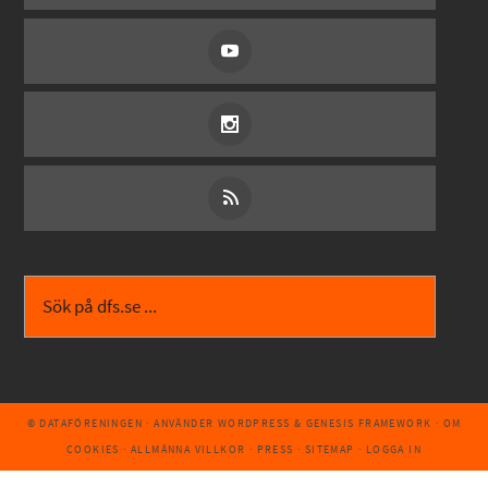
© DATAFÖRENINGEN
· ANVÄNDER
WORDPRESS
&
GENESIS FRAMEWORK
·
OM
COOKIES
·
ALLMÄNNA VILLKOR
·
PRESS
·
SITEMAP
·
LOGGA IN