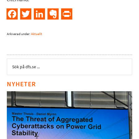
Facebook
Twitter
LinkedIn
Evernote
PrintFriendly
Arkiverad under:
Aktuellt
NYHETER