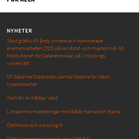
NYHETER
Stort grattis till årets vinnare och nominerade
examensarbeten 2025 på kandidat- och masternivå vid
Institutionen för Datavetenskap på Linköpings
universitet
DF Säkerhet Dalanoden samlar Dalarna för stärkt
cybersäkerhet
Tech för en hållbar värld
Lönsamma investeringar med både hjärna och hjärta
Optimism och oro kring AI
Digital kompetens bland unga i fritt fall