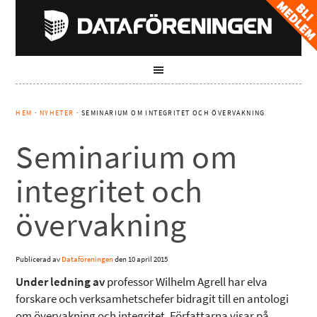
HEM
·
NYHETER
· SEMINARIUM OM INTEGRITET OCH ÖVERVAKNING
Seminarium om
integritet och
övervakning
Publicerad av
Dataföreningen
den
10 april 2015
Under ledning av
professor Wilhelm Agrell har elva
forskare och verksamhetschefer bidragit till en antologi
om övervakning och integritet. Författarna visar på