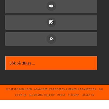
© DATAFÖRENINGEN
· ANVÄNDER
WORDPRESS
&
GENESIS FRAMEWORK
·
OM
COOKIES
·
ALLMÄNNA VILLKOR
·
PRESS
·
SITEMAP
·
LOGGA IN