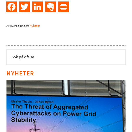
Facebook
Twitter
LinkedIn
Evernote
PrintFriendly
Arkiverad under:
Nyheter
NYHETER