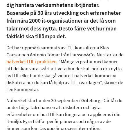
dig hantera verksamhetens it-tjänster.
Baserade på 30 års utveckling och erfarenheter
från nära 2000 it-organisationer är det få som
talar mot dess nytta. Desto färre vet hur man
faktiskt ska tillämpa det.
Det har uppmärksammats av ITIL-konsulterna Klas
Caesar och Antonio Tomar från Larsson&Co. Nu startar de
nätverket ITIL i praktiken
. "Många vi pratar med känner
att det kan vara svårt att veta hur de skall börja dra nytta
av ITIL eller hur de ska gå vidare. I nätverket kommer vi
diskutera hur du kan få hjälp av ITIL i vardagen", skriver de
i en kommentar.
Nätverket startar den 30 september i Göteborg. Där får du
under höga tak chansen att diskutera och byta
erfarenheter om hur ITIL kan fungera och appliceras i din
it-miljö. Fyra träffar per år planeras och några av de
ämnen som kan tas upp är processintegration,