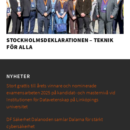
STOCKHOLMSDEKLARATIONEN – TEKNIK
FÖR ALLA
NYHETER
Stort grattis till årets vinnare och nominerade
examensarbeten 2025 på kandidat- och masternivå vid
Institutionen för Datavetenskap på Linköpings
universitet
DF Säkerhet Dalanoden samlar Dalarna för stärkt
cybersäkerhet