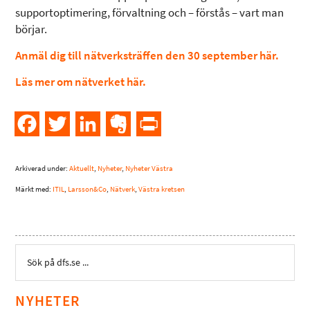
supportoptimering, förvaltning och – förstås – vart man
börjar.
Anmäl dig till nätverksträffen den 30 september här.
Läs mer om nätverket här.
Facebook
Twitter
LinkedIn
Evernote
PrintFriendly
Arkiverad under:
Aktuellt
,
Nyheter
,
Nyheter Västra
Märkt med:
ITIL
,
Larsson&Co
,
Nätverk
,
Västra kretsen
NYHETER