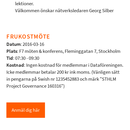
lektioner.
Välkommen önskar nätverksledaren Georg Silber
FRUKOSTMÖTE
Datum
: 2016-03-16
Plats
: F7 möten & konferens, Fleminggatan 7, Stockholm
Tid
: 07:30 - 09:30
Kostnad
: Ingen kostnad för medlemmar i Dataföreningen.
Icke medlemmar betalar 200 kr ink moms. (Vänligen sätt
in pengarna på Swish nr 1235452883 och märk "STHLM
Project Governance 160316")
Anmäl dig här