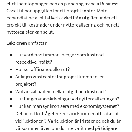
effekthemtagningen och en planering av hela Business
Caset tillhör uppgiften för ett projektkontor. Mötet
behandlat hela initiativets cykel från utgifter under ett
projekt till kostnader under nyttorealisering och hur ett
nyttoregister kan se ut.
Lektionen omfattar
Hur värderas timmar i pengar som kostnad
respektive intäkt?
Hur ser affärsmodellen ut?
Är linjen vinstcenter för projekttimmar eller
projektet?
Vad är skillnaden mellan utgift och kostnad?
Hur fungerar avskrivningar vid nyttorealiseringen?
Hur kan man synkronisera med ekonomisystemet?
Det finns fler frågetecken som kommer att rätas ut
vid ”lektionen”. Varje lektion är fristående och du är
välkommen även om du inte varit med på tidigare