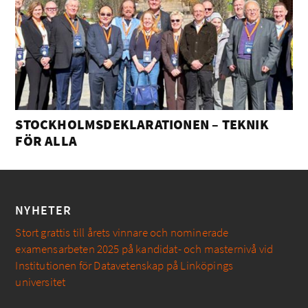
STOCKHOLMSDEKLARATIONEN – TEKNIK
FÖR ALLA
NYHETER
Stort grattis till årets vinnare och nominerade
examensarbeten 2025 på kandidat- och masternivå vid
Institutionen för Datavetenskap på Linköpings
universitet