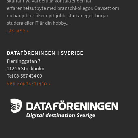
skaffar nya värdefulla kontakter och får
erfarenhetsutbyte med branschkollegor. Oavsett om
du har jobb, söker nytt jobb, startar eget, börjar
studera eller IT är din hobby...
LÄS MER »
DATAFÖRENINGEN I SVERIGE
Fleminggatan 7
112 26 Stockholm
Tel 08-587 434 00
MER KONTAKTINFO »