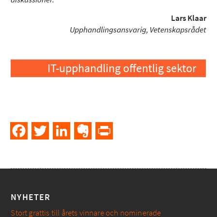
Lars Klaar
Upphandlingsansvarig, Vetenskapsrådet
IT-upphandling offentlig sektor
Facebook
Twitter
LinkedIn
Evernote
PrintFriendly
NYHETER
Stort grattis till årets vinnare och nominerade