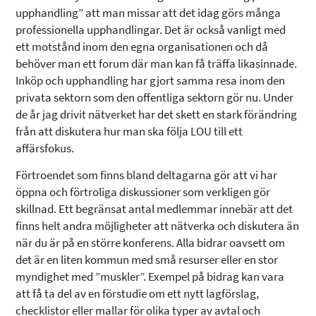
upphandling” att man missar att det idag görs många
professionella upphandlingar. Det är också vanligt med
ett motstånd inom den egna organisationen och då
behöver man ett forum där man kan få träffa likasinnade.
Inköp och upphandling har gjort samma resa inom den
privata sektorn som den offentliga sektorn gör nu. Under
de år jag drivit nätverket har det skett en stark förändring
från att diskutera hur man ska följa LOU till ett
affärsfokus.
Förtroendet som finns bland deltagarna gör att vi har
öppna och förtroliga diskussioner som verkligen gör
skillnad. Ett begränsat antal medlemmar innebär att det
finns helt andra möjligheter att nätverka och diskutera än
när du är på en större konferens. Alla bidrar oavsett om
det är en liten kommun med små resurser eller en stor
myndighet med ”muskler”. Exempel på bidrag kan vara
att få ta del av en förstudie om ett nytt lagförslag,
checklistor eller mallar för olika typer av avtal och