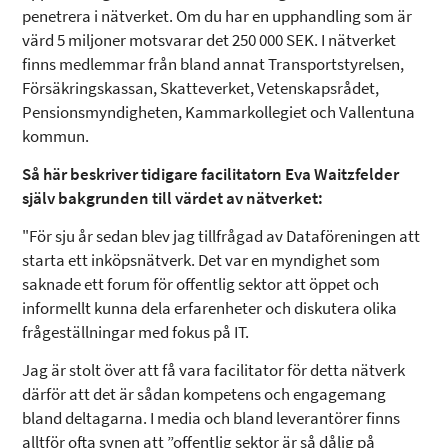
penetrera i nätverket. Om du har en upphandling som är
värd 5 miljoner motsvarar det 250 000 SEK. I nätverket
finns medlemmar från bland annat Transportstyrelsen,
Försäkringskassan, Skatteverket, Vetenskapsrådet,
Pensionsmyndigheten, Kammarkollegiet och Vallentuna
kommun.
Så här beskriver tidigare facilitatorn Eva Waitzfelder
själv bakgrunden till värdet av nätverket:
"För sju år sedan blev jag tillfrågad av Dataföreningen att
starta ett inköpsnätverk. Det var en myndighet som
saknade ett forum för offentlig sektor att öppet och
informellt kunna dela erfarenheter och diskutera olika
frågeställningar med fokus på IT.
Jag är stolt över att få vara facilitator för detta nätverk
därför att det är sådan kompetens och engagemang
bland deltagarna. I media och bland leverantörer finns
alltför ofta synen att ”offentlig sektor är så dålig på