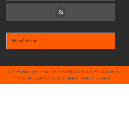
© DATAFÖRENINGEN
· ANVÄNDER
WORDPRESS
&
GENESIS FRAMEWORK
·
OM
COOKIES
·
ALLMÄNNA VILLKOR
·
PRESS
·
SITEMAP
·
LOGGA IN