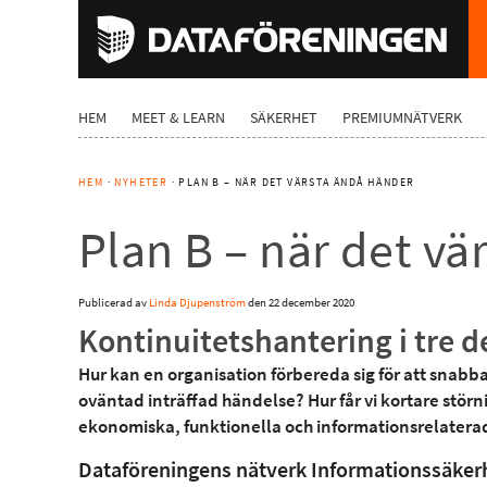
HEM
MEET & LEARN
SÄKERHET
PREMIUMNÄTVERK
HEM
·
NYHETER
· PLAN B – NÄR DET VÄRSTA ÄNDÅ HÄNDER
Plan B – när det v
Publicerad av
Linda Djupenström
den
22 december 2020
Kontinuitetshantering i tre d
Hur kan en organisation förbereda sig för att snab
oväntad inträffad händelse? Hur får vi kortare stör
ekonomiska, funktionella och informationsrelatera
Dataföreningens nätverk Informationssäker