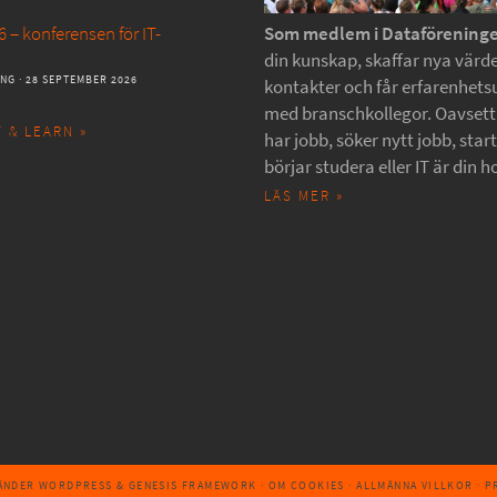
 – konferensen för IT-
Som medlem i Dataförening
din kunskap, skaffar nya värde
ANG
· 28 SEPTEMBER 2026
kontakter och får erfarenhets
med branschkollegor. Oavset
 & LEARN »
har jobb, söker nytt jobb, star
börjar studera eller IT är din h
LÄS MER »
VÄNDER
WORDPRESS
&
GENESIS FRAMEWORK
·
OM COOKIES
·
ALLMÄNNA VILLKOR
·
P