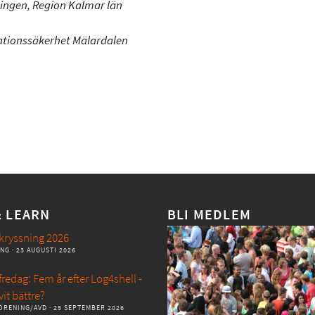
ingen, Region Kalmar län
ationssäkerhet Mälardalen
& LEARN
BLI MEDLEM
kryssning 2026
ANG
· 23 AUGUSTI 2026
redag: Fem år efter Log4shell -
vit bättre?
ÖRENING/AVD
· 25 SEPTEMBER 2026