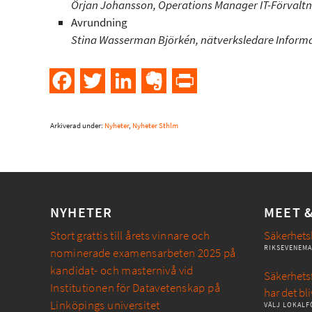
Örjan Johansson, Operations Manager IT-Förvaltn
Avrundning
Stina Wasserman Björkén, nätverksledare Inform
Facebook
Twitter
LinkedIn
Evernote
PrintFriendly
Arkiverad under:
Nyheter
,
Nyheter Sthlm
NYHETER
MEET 
Stort grattis till årets vinnare och
Säkerhets
RIKSEVENEM
nominerade examensarbeten 2025 på
kandidat- och masternivå vid
Säkerhetsf
Institutionen för Datavetenskap på
har det bli
Linköpings universitet
VÄLJ LOKALF