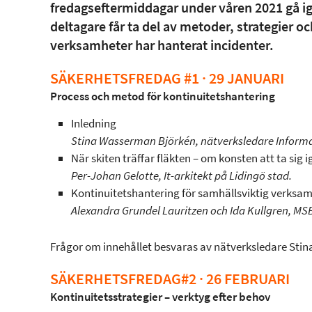
fredagseftermiddagar under våren 2021 gå 
deltagare får ta del av metoder, strategier oc
verksamheter har hanterat incidenter.
SÄKERHETSFREDAG #1 · 29 JANUARI
Process och metod för kontinuitetshantering
Inledning
Stina Wasserman Björkén, nätverksledare Inform
När skiten träffar fläkten – om konsten att ta sig
Per-Johan Gelotte, It-arkitekt på Lidingö stad.
Kontinuitetshantering för samhällsviktig verks
Alexandra Grundel Lauritzen och Ida Kullgren, MS
Frågor om innehållet besvaras av nätverksledare Sti
SÄKERHETSFREDAG#2 · 26 FEBRUARI
Kontinuitetsstrategier – verktyg efter behov