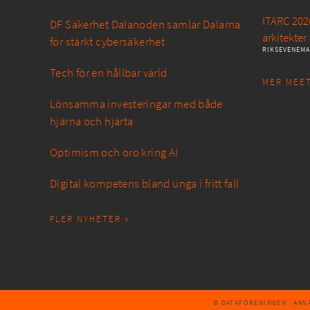
ITARC 2026
DF Säkerhet Dalanoden samlar Dalarna
arkitekter
för stärkt cybersäkerhet
RIKSEVENEM
Tech för en hållbar värld
MER MEET
Lönsamma investeringar med både
hjärna och hjärta
Optimism och oro kring AI
Digital kompetens bland unga i fritt fall
FLER NYHETER »
© DATAFÖRENINGEN
· AN