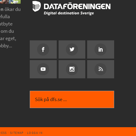
en
ökar du
fulla
utbyte
t om du
tar eget,
obby...
RESS
·
SITEMAP
·
LOGGA IN