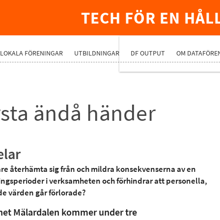
TECH FÖR EN HÅL
PREMIUMNÄ
LOKALA FÖRENINGAR
UTBILDNINGAR
DF OUTPUT
OM DATAFÖRE
ärsta ändå händer
elar
bare återhämta sig från och mildra konsekvenserna av en
ningsperioder i verksamheten och förhindrar att personella,
de värden går förlorade?
het Mälardalen kommer under tre