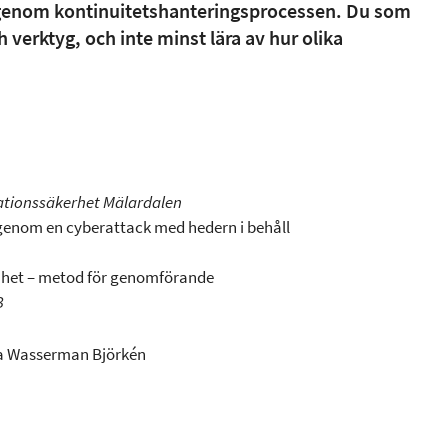
igenom kontinuitetshanteringsprocessen. Du som
h verktyg, och inte minst lära av hur olika
ationssäkerhet Mälardalen
 igenom en cyberattack med hedern i behåll
amhet – metod för genomförande
B
na Wasserman Björkén