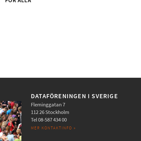
FÖR ALLA
DATAFÖRENINGEN I SVERIGE
Fleminggatan 7
112 26 Stockholm
Tel 08-587 434 00
MER KONTAKTINFO »