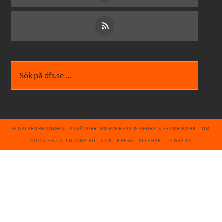
© DATAFÖRENINGEN
· ANVÄNDER
WORDPRESS
&
GENESIS FRAMEWORK
·
OM
COOKIES
·
ALLMÄNNA VILLKOR
·
PRESS
·
SITEMAP
·
LOGGA IN