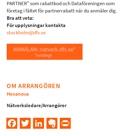
PARTNER" som rabattkod och Dataföreningen som
företag i fältet för partnerrabatt när du anmäler dig.
Bra att veta:
För upplysningar kontakta
stockholm@dfs.se
OM ARRANGÖREN
Hexanova
Nätverksledare/Arrangörer
Facebook
Twitter
LinkedIn
Evernote
PrintFriendly