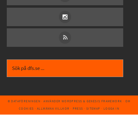
© DATAFÖRENINGEN
· ANVÄNDER
WORDPRESS
&
GENESIS FRAMEWORK
·
OM
COOKIES
·
ALLMÄNNA VILLKOR
·
PRESS
·
SITEMAP
·
LOGGA IN