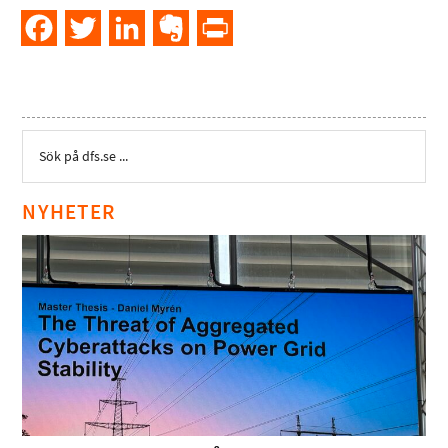
Facebook
Twitter
LinkedIn
Evernote
PrintFriendly
NYHETER