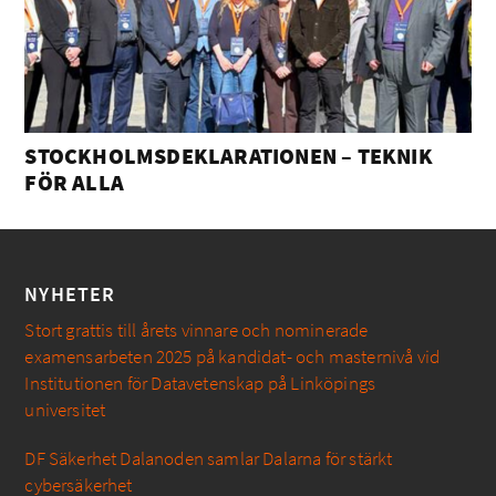
STOCKHOLMSDEKLARATIONEN – TEKNIK
FÖR ALLA
NYHETER
Stort grattis till årets vinnare och nominerade
examensarbeten 2025 på kandidat- och masternivå vid
Institutionen för Datavetenskap på Linköpings
universitet
DF Säkerhet Dalanoden samlar Dalarna för stärkt
cybersäkerhet