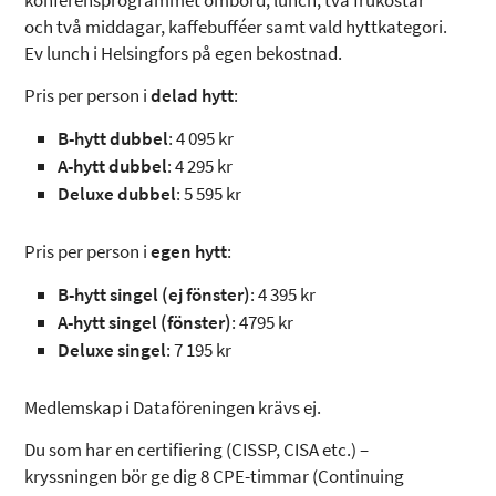
konferensprogrammet ombord, lunch, två frukostar
och två middagar, kaffebufféer samt vald hyttkategori.
Ev lunch i Helsingfors på egen bekostnad.
Pris per person i
delad hytt
:
B-hytt dubbel
: 4 095 kr
A-hytt dubbel
: 4 295 kr
Deluxe dubbel
: 5 595 kr
Pris per person i
egen hytt
:
B-hytt singel (ej fönster)
: 4 395 kr
A-hytt singel (fönster)
: 4795 kr
Deluxe singel
: 7 195 kr
Medlemskap i Dataföreningen krävs ej.
Du som har en certifiering (CISSP, CISA etc.) –
kryssningen bör ge dig 8 CPE-timmar (Continuing