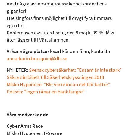
med några av informationssäkerhetsbranchens
giganter!
I Helsingfors finns möjlighet till drygt fyra timmars
egen tid.
Konferensen avslutas tisdag den 8 maj kl 09.45 då vi
åter lägger till i Värtahamnen.
Vi har några platser kvar!
För anmälan, kontakta
anna-karin.brusquini@dfs.se
NYHETER:
Svensk cybersäkerhet: "Ensam är inte stark"
Säkra din biljett till Säkerhetskryssningen 2018
Mikko Hyppönen: "Blir värre innan det blir bättre"
Polisen: "Ingen rånar en bank längre"
Våra medverkande
Cyber Arms Race
Mikko Hyppönen, F-Secure