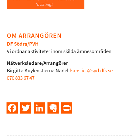
OM ARRANGÖREN
DF Södra/PVH
Vi ordnar aktiviteter inom skilda ämnesområden
Nätverksledare/Arrangörer
Birgitta Kuylenstierna Nadel
kansliet@syd.dfs.se
070 833 67 47
Facebook
Twitter
LinkedIn
Evernote
PrintFriendly