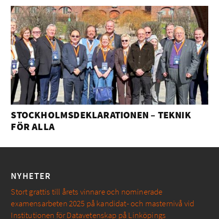
STOCKHOLMSDEKLARATIONEN – TEKNIK
FÖR ALLA
NYHETER
Stort grattis till årets vinnare och nominerade
examensarbeten 2025 på kandidat- och masternivå vid
Institutionen för Datavetenskap på Linköpings