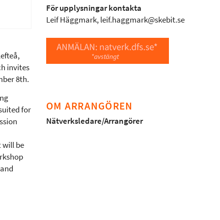
För upplysningar kontakta
Leif Häggmark, leif.haggmark@skebit.se
efteå,
h invites
mber 8th.
ong
OM ARRANGÖREN
suited for
Nätverksledare/Arrangörer
ssion
 will be
orkshop
 and