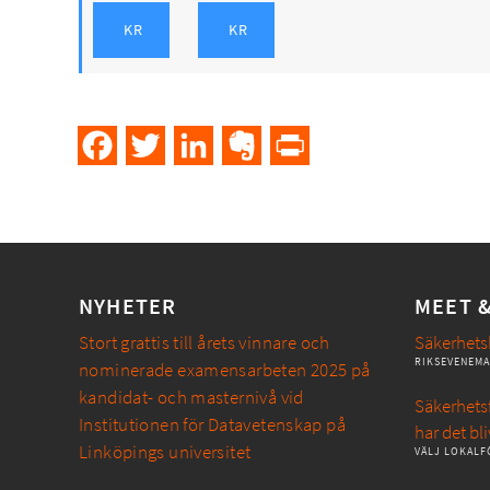
Facebook
Twitter
LinkedIn
Evernote
PrintFriendly
NYHETER
MEET 
Stort grattis till årets vinnare och
Säkerhets
RIKSEVENEM
nominerade examensarbeten 2025 på
kandidat- och masternivå vid
Säkerhetsf
Institutionen för Datavetenskap på
har det bli
Linköpings universitet
VÄLJ LOKALF