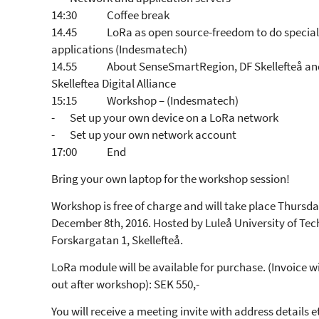
14:30 Coffee break
14.45 LoRa as open source-freedom to do special
applications (Indesmatech)
14.55 About SenseSmartRegion, DF Skellefteå an
Skelleftea Digital Alliance
15:15 Workshop – (Indesmatech)
- Set up your own device on a LoRa network
- Set up your own network account
17:00 End
Bring your own laptop for the workshop session!
Workshop is free of charge and will take place Thursd
December 8th, 2016. Hosted by Luleå University of Tec
Forskargatan 1, Skellefteå.
LoRa module will be available for purchase. (Invoice wi
out after workshop): SEK 550,-
You will receive a meeting invite with address details e