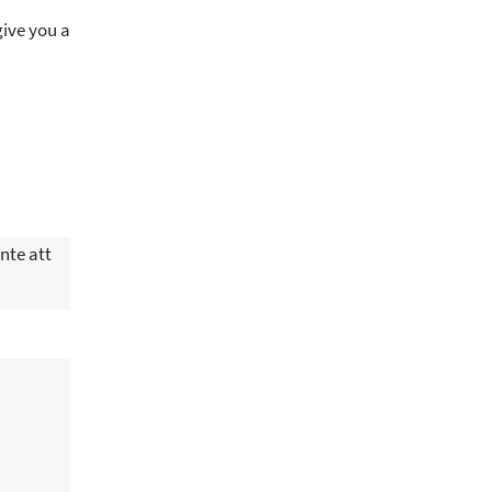
give you a
nte att