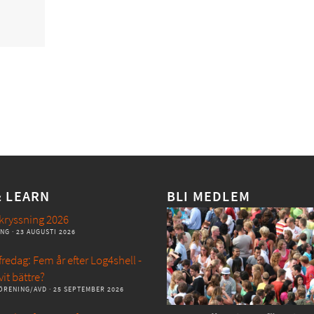
& LEARN
BLI MEDLEM
kryssning 2026
ANG
· 23 AUGUSTI 2026
redag: Fem år efter Log4shell -
vit bättre?
ÖRENING/AVD
· 25 SEPTEMBER 2026