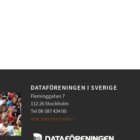
DATAFÖRENINGEN I SVERIGE
Fleminggatan 7
112 26 Stockholm
Tel 08-587 434 00
MER KONTAKTINFO »