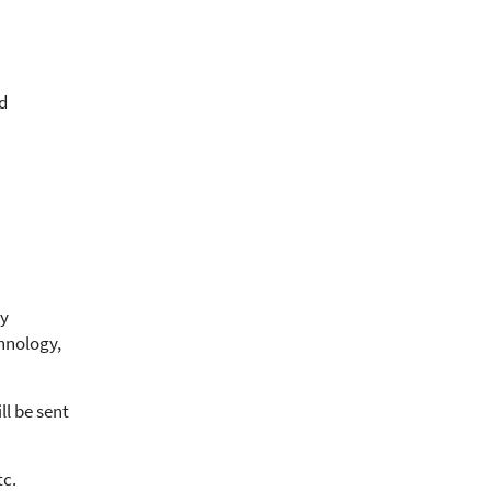
d
ay
hnology,
ll be sent
tc.