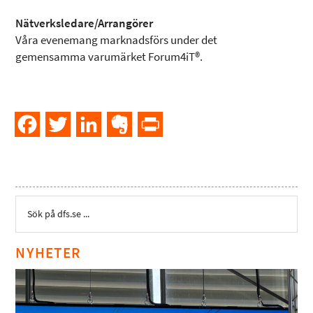
Nätverksledare/Arrangörer
Våra evenemang marknadsförs under det
gemensamma varumärket Forum4iT®.
Facebook
Twitter
LinkedIn
Evernote
PrintFriendly
NYHETER