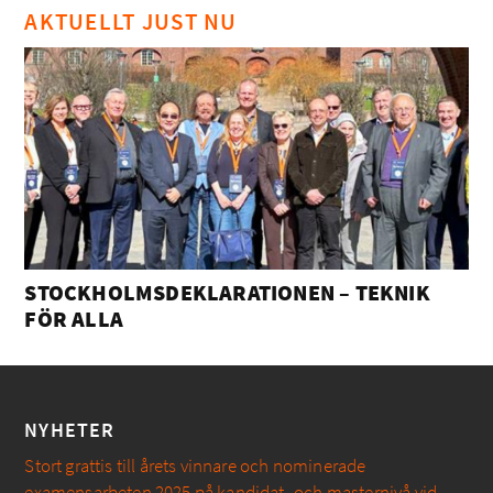
AKTUELLT JUST NU
STOCKHOLMSDEKLARATIONEN – TEKNIK
FÖR ALLA
NYHETER
Stort grattis till årets vinnare och nominerade
examensarbeten 2025 på kandidat- och masternivå vid