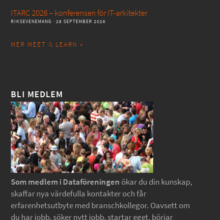
ITARC 2026 – konferensen för IT-arkitekter
RIKSEVENEMANG
· 28 SEPTEMBER 2026
MER MEET & LEARN »
BLI MEDLEM
Som medlem i Dataföreningen
ökar du din kunskap,
skaffar nya värdefulla kontakter och får
erfarenhetsutbyte med branschkollegor. Oavsett om
du har jobb, söker nytt jobb, startar eget, börjar