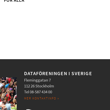
FÖR ALLA
DATAFÖRENINGEN I SVERIGE
Fleminggatan 7
112 26 Stockholm
Tel 08-587 434 00
MER KONTAKTINFO »