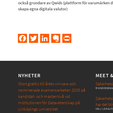
också grundare av Qwids (plattform för varumärken d
skapa egna digitala valutor)
Facebook
Twitter
LinkedIn
Evernote
PrintFriendly
NYHETER
MEET 
Stort grattis till årets vinnare och
Säkerhets
RIKSEVENEM
nominerade examensarbeten 2025 på
kandidat- och masternivå vid
Säkerhetsf
Institutionen för Datavetenskap på
har det bli
Linköpings universitet
VÄLJ LOKALF