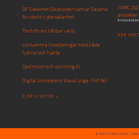
ITARC 2026
DF Säkerhet Dalanoden samlar Dalarna
arkitekter
för stärkt cybersäkerhet
RIKSEVENEM
Tech för en hållbar värld
MER MEET
Lönsamma investeringar med både
hjärna och hjärta
Optimism och oro kring AI
Digital kompetens bland unga i fritt fall
FLER NYHETER »
© DATAFÖRENINGEN
· AN