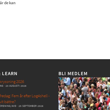
är de kan
& LEARN
BLI MEDLEM
kryssning 2026
ANG
· 23 AUGUSTI 2026
redag: Fem år efter Log4shell -
vit bättre?
ÖRENING/AVD
· 25 SEPTEMBER 2026