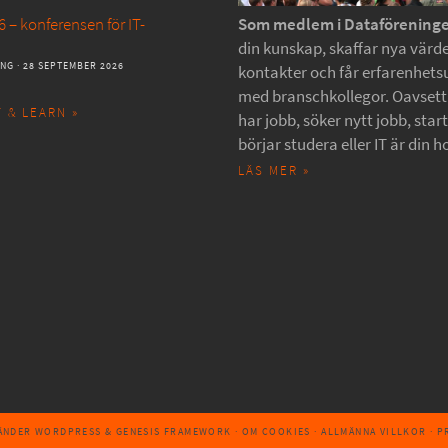
 – konferensen för IT-
Som medlem i Dataförening
din kunskap, skaffar nya värde
ANG
· 28 SEPTEMBER 2026
kontakter och får erfarenhets
med branschkollegor. Oavset
 & LEARN »
har jobb, söker nytt jobb, star
börjar studera eller IT är din h
LÄS MER »
VÄNDER
WORDPRESS
&
GENESIS FRAMEWORK
·
OM COOKIES
·
ALLMÄNNA VILLKOR
·
P