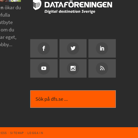
en
ökar du
fulla
utbyte
t om du
tar eget,
obby...
RESS
·
SITEMAP
·
LOGGA IN