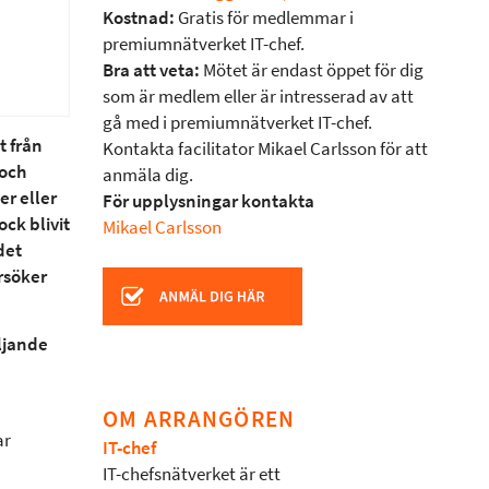
Kostnad:
Gratis för medlemmar i
premiumnätverket IT-chef.
Bra att veta:
Mötet är endast öppet för dig
som är medlem eller är intresserad av att
gå med i premiumnätverket IT-chef.
t från
Kontakta facilitator Mikael Carlsson för att
 och
anmäla dig.
er eller
För upplysningar kontakta
ock blivit
Mikael Carlsson
det
örsöker
ljande
OM ARRANGÖREN
ar
IT-chef
IT-chefsnätverket är ett