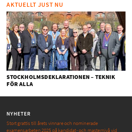
AKTUELLT JUST NU
STOCKHOLMSDEKLARATIONEN – TEKNIK
FÖR ALLA
NYHETER
Stort grattis till årets vinnare och nominerade
examensarbeten 2025 på kandidat- och masternivå vid