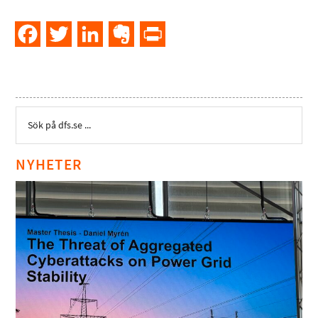
Facebook
Twitter
LinkedIn
Evernote
PrintFriendly
NYHETER