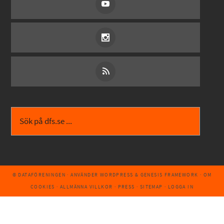
© DATAFÖRENINGEN
· ANVÄNDER
WORDPRESS
&
GENESIS FRAMEWORK
·
OM
COOKIES
·
ALLMÄNNA VILLKOR
·
PRESS
·
SITEMAP
·
LOGGA IN