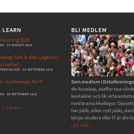
& LEARN
BLI MEDLEM
kryssning 2026
ANG
· 23 AUGUSTI 2026
redag: Fem år efter Log4shell -
vit bättre?
ÖRENING/AVD
· 25 SEPTEMBER 2026
 – konferensen för IT-
Som medlem i Dataförening
din kunskap, skaffar nya värde
ANG
· 28 SEPTEMBER 2026
kontakter och får erfarenhets
med branschkollegor. Oavset
 & LEARN »
har jobb, söker nytt jobb, star
börjar studera eller IT är din h
LÄS MER »