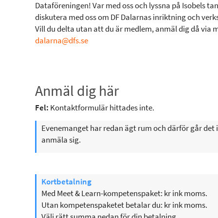
Dataföreningen! Var med oss och lyssna på Isobels tan
diskutera med oss om DF Dalarnas inriktning och ver
Vill du delta utan att du är medlem, anmäl dig då via m
dalarna@dfs.se
Anmäl dig här
Fel:
Kontaktformulär hittades inte.
Evenemanget har redan ägt rum och därför går det i
anmäla sig.
Kortbetalning
Med Meet & Learn-kompetenspaket: kr ink moms.
Utan kompetenspaketet betalar du: kr ink moms.
Välj rätt summa nedan för din betalning.