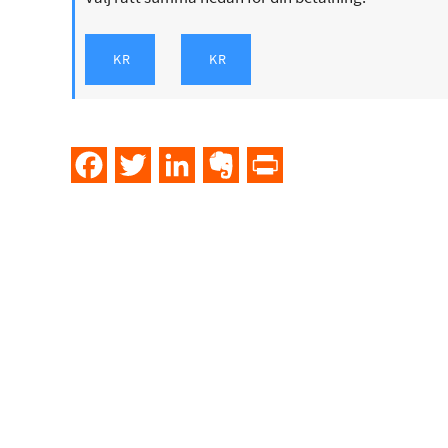
Facebook
Twitter
LinkedIn
Evernote
PrintFriendly