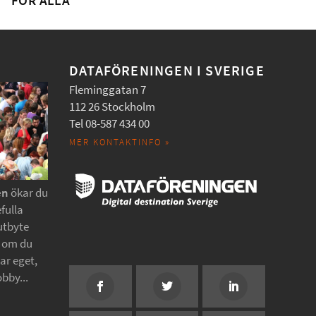
FÖR ALLA
DATAFÖRENINGEN I SVERIGE
Fleminggatan 7
112 26 Stockholm
Tel 08-587 434 00
MER KONTAKTINFO »
en
ökar du
fulla
utbyte
t om du
tar eget,
obby...