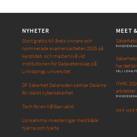
NYHETER
MEET 
Stort grattis till årets vinnare och
Säkerhets
RIKSEVENEM
nominerade examensarbeten 2025 på
kandidat- och masternivå vid
Säkerhetsf
Institutionen för Datavetenskap på
har det bli
Linköpings universitet
VÄLJ LOKALF
ITARC 2026
DF Säkerhet Dalanoden samlar Dalarna
arkitekter
för stärkt cybersäkerhet
RIKSEVENEM
Tech för en hållbar värld
MER MEET
Lönsamma investeringar med både
hjärna och hjärta