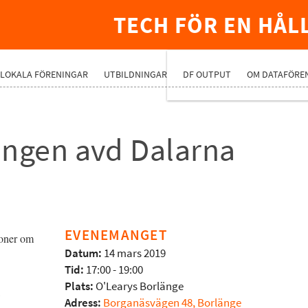
TECH FÖR EN HÅL
PREMIUMNÄ
LOKALA FÖRENINGAR
UTBILDNINGAR
DF OUTPUT
OM DATAFÖRE
ingen avd Dalarna
EVENEMANGET
ioner om
Datum:
14 mars 2019
Tid:
17:00 - 19:00
Plats:
O'Learys Borlänge
i
Adress:
Borganäsvägen 48, Borlänge