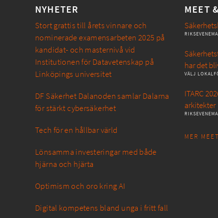
NYHETER
MEET 
Stort grattis till årets vinnare och
Säkerhets
RIKSEVENEM
nominerade examensarbeten 2025 på
kandidat- och masternivå vid
Säkerhetsf
Institutionen för Datavetenskap på
har det bli
Linköpings universitet
VÄLJ LOKALF
ITARC 2026
DF Säkerhet Dalanoden samlar Dalarna
arkitekter
för stärkt cybersäkerhet
RIKSEVENEM
Tech för en hållbar värld
MER MEET
Lönsamma investeringar med både
hjärna och hjärta
Optimism och oro kring AI
Digital kompetens bland unga i fritt fall