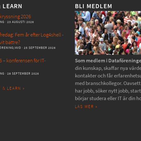
& LEARN
BLI MEDLEM
kryssning 2026
ANG
· 23 AUGUSTI 2026
redag: Fem år efter Log4shell -
vit bättre?
ÖRENING/AVD
· 25 SEPTEMBER 2026
 – konferensen för IT-
Som medlem i Dataförening
din kunskap, skaffar nya värde
ANG
· 28 SEPTEMBER 2026
kontakter och får erfarenhets
med branschkollegor. Oavset
 & LEARN »
har jobb, söker nytt jobb, star
börjar studera eller IT är din h
LÄS MER »