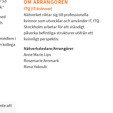
? Så
OM ARRANGÖREN
k."
ITQ (IT-kvinnor)
Nätverket riktar sig till professionella
 med
kvinnor som utvecklar och använder IT. ITQ
ch
Stockholm arbetar för att ständigt
påverka befintliga strukturer utifrån ett
 medlem i
kvinnligt perspektiv.
n kollega
Nätverksledare/Arrangörer
Anne Marie Lips
Rosemarie Arnmark
Rima Yakoub
nte att