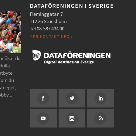
DATAFÖRENINGEN I SVERIGE
Fleminggatan 7
112 26 Stockholm
Tel 08-587 434 00
MER KONTAKTINFO »
en
ökar du
fulla
utbyte
t om du
tar eget,
obby...