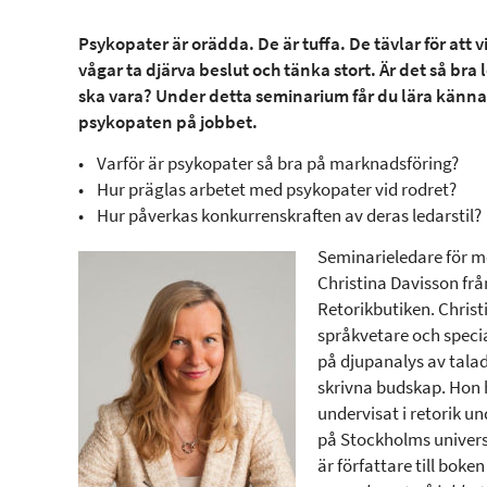
Psykopater är orädda. De är tuffa. De tävlar för att 
vågar ta djärva beslut och tänka stort. Är det så bra
ska vara? Under detta seminarium får du lära känna
psykopaten på jobbet.
• Varför är psykopater så bra på marknadsföring?
• Hur präglas arbetet med psykopater vid rodret?
• Hur påverkas konkurrenskraften av deras ledarstil?
Seminarieledare för m
Christina Davisson frå
Retorikbutiken. Christ
språkvetare och speci
på djupanalys av tala
skrivna budskap. Hon 
undervisat i retorik un
på Stockholms univers
är författare till boke