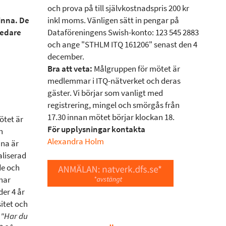
och prova på till självkostnadspris 200 kr
vinna. De
inkl moms. Vänligen sätt in pengar på
 ledare
Dataföreningens Swish-konto: 123 545 2883
och ange "STHLM ITQ 161206" senast den 4
december.
Bra att veta:
Målgruppen för mötet är
medlemmar i ITQ-nätverket och deras
gäster. Vi börjar som vanligt med
registrering, mingel och smörgås från
17.30 innan mötet börjar klockan 18.
ötet är
För upplysningar kontakta
n
Alexandra Holm
ina är
aliserad
de och
har
der 4 år
itet och
n
"Har du