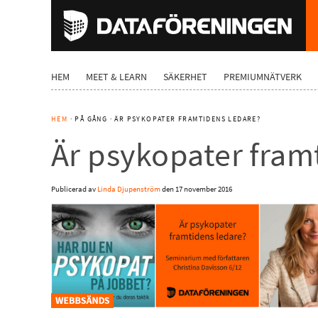
HEM
MEET & LEARN
SÄKERHET
PREMIUMNÄTVERK
HEM
· PÅ GÅNG · ÄR PSYKOPATER FRAMTIDENS LEDARE?
Är psykopater fram
Publicerad av
Linda Djupenström
den
17 november 2016