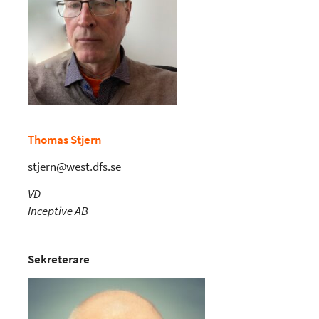
Thomas Stjern
stjern@west.dfs.se
VD
Inceptive AB
Sekreterare