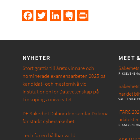
Facebook
Twitter
LinkedIn
Evernote
PrintFriendly
NYHETER
MEET 
Stort grattis till årets vinnare och
Säkerhets
RIKSEVENEM
nominerade examensarbeten 2025 på
kandidat- och masternivå vid
Säkerhetsf
Institutionen för Datavetenskap på
har det bli
Linköpings universitet
VÄLJ LOKALF
ITARC 2026
DF Säkerhet Dalanoden samlar Dalarna
arkitekter
för stärkt cybersäkerhet
RIKSEVENEM
Tech för en hållbar värld
MER MEET