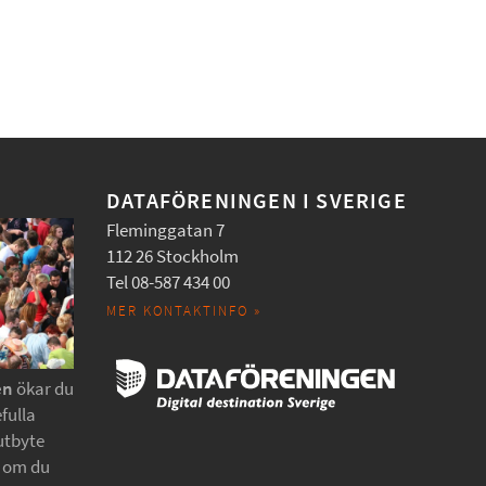
DATAFÖRENINGEN I SVERIGE
Fleminggatan 7
112 26 Stockholm
Tel 08-587 434 00
MER KONTAKTINFO »
en
ökar du
fulla
utbyte
t om du