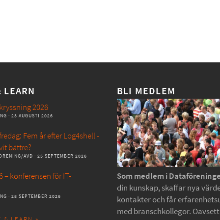
& LEARN
BLI MEDLEM
kryssning 2026
ANG
· 23 AUGUSTI 2026
redag: Fem år efter Log4shell -
vit bättre?
ÖRENING/AVD
· 25 SEPTEMBER 2026
 – konferensen för IT-
Som medlem i Dataförening
din kunskap, skaffar nya värde
ANG
· 28 SEPTEMBER 2026
kontakter och får erfarenhets
med branschkollegor. Oavset
 & LEARN »