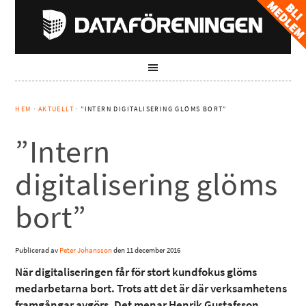
HEM
·
AKTUELLT
· ”INTERN DIGITALISERING GLÖMS BORT”
”Intern
digitalisering glöms
bort”
Publicerad av
Peter Johansson
den
11 december 2016
När digitaliseringen får för stort kundfokus glöms
medarbetarna bort. Trots att det är där verksamhetens
framgångar avgörs. Det menar Henrik Gustafsson,