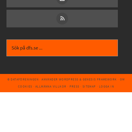
© DATAFÖRENINGEN
· ANVÄNDER
WORDPRESS
&
GENESIS FRAMEWORK
·
OM
COOKIES
·
ALLMÄNNA VILLKOR
·
PRESS
·
SITEMAP
·
LOGGA IN