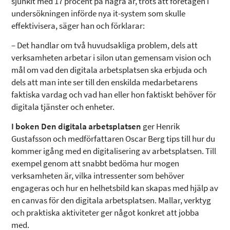
sjunkit med 17 procent på några år, trots att företagen i
undersökningen införde nya it-system som skulle
effektivisera, säger han och förklarar:
– Det handlar om två huvudsakliga problem, dels att
verksamheten arbetar i silon utan gemensam vision och
mål om vad den digitala arbetsplatsen ska erbjuda och
dels att man inte ser till den enskilda medarbetarens
faktiska vardag och vad han eller hon faktiskt behöver för
digitala tjänster och enheter.
I boken Den digitala arbetsplatsen
ger Henrik
Gustafsson och medförfattaren Oscar Berg tips till hur du
kommer igång med en digitalisering av arbetsplatsen. Till
exempel genom att snabbt bedöma hur mogen
verksamheten är, vilka intressenter som behöver
engageras och hur en helhetsbild kan skapas med hjälp av
en canvas för den digitala arbetsplatsen. Mallar, verktyg
och praktiska aktiviteter ger något konkret att jobba
med.