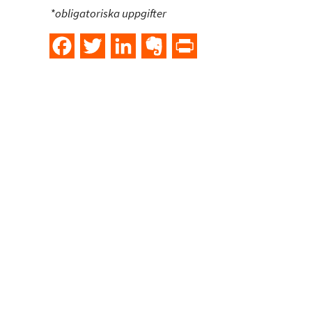
*obligatoriska uppgifter
Facebook
Twitter
LinkedIn
Evernote
PrintFriendly