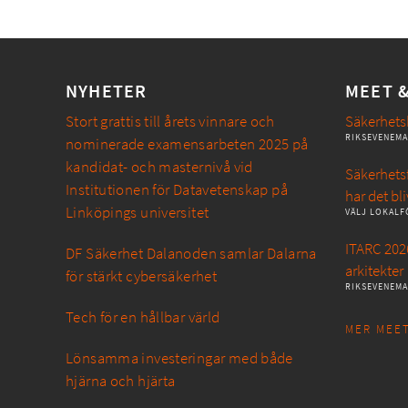
NYHETER
MEET 
Stort grattis till årets vinnare och
Säkerhets
RIKSEVENEM
nominerade examensarbeten 2025 på
kandidat- och masternivå vid
Säkerhetsf
Institutionen för Datavetenskap på
har det bli
Linköpings universitet
VÄLJ LOKALF
ITARC 2026
DF Säkerhet Dalanoden samlar Dalarna
arkitekter
för stärkt cybersäkerhet
RIKSEVENEM
Tech för en hållbar värld
MER MEET
Lönsamma investeringar med både
hjärna och hjärta