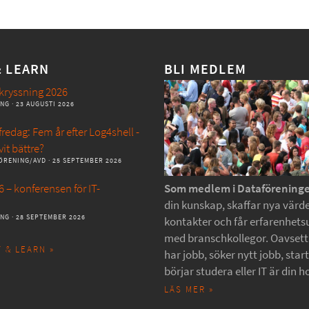
& LEARN
BLI MEDLEM
kryssning 2026
ANG
· 23 AUGUSTI 2026
redag: Fem år efter Log4shell -
vit bättre?
ÖRENING/AVD
· 25 SEPTEMBER 2026
 – konferensen för IT-
Som medlem i Dataförening
din kunskap, skaffar nya värde
ANG
· 28 SEPTEMBER 2026
kontakter och får erfarenhets
med branschkollegor. Oavset
 & LEARN »
har jobb, söker nytt jobb, star
börjar studera eller IT är din h
LÄS MER »