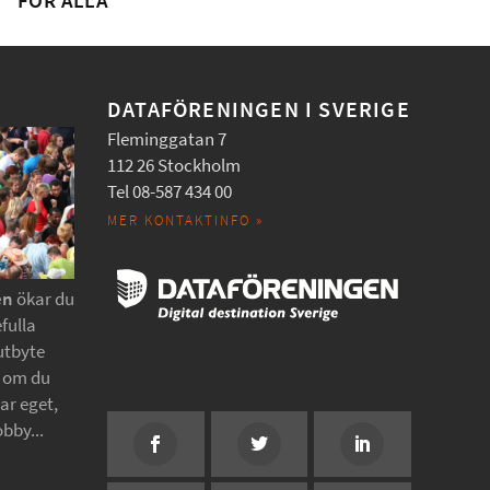
FÖR ALLA
DATAFÖRENINGEN I SVERIGE
Fleminggatan 7
112 26 Stockholm
Tel 08-587 434 00
MER KONTAKTINFO »
en
ökar du
fulla
utbyte
t om du
tar eget,
obby...