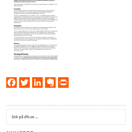
Facebook
Twitter
LinkedIn
Evernote
PrintFriendly