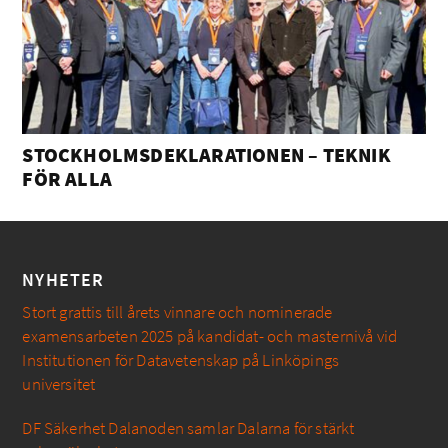
STOCKHOLMSDEKLARATIONEN – TEKNIK
FÖR ALLA
NYHETER
Stort grattis till årets vinnare och nominerade
examensarbeten 2025 på kandidat- och masternivå vid
Institutionen för Datavetenskap på Linköpings
universitet
DF Säkerhet Dalanoden samlar Dalarna för stärkt