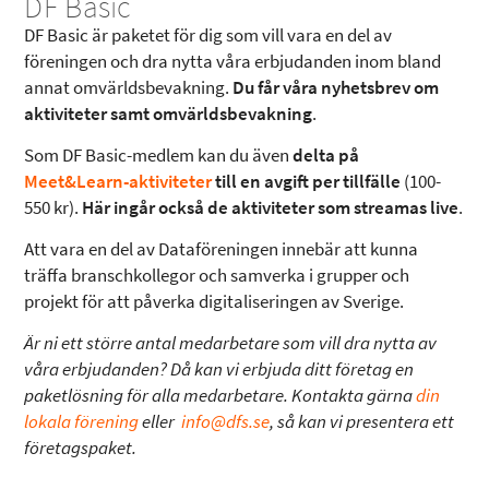
DF Basic
DF Basic är paketet för dig som vill vara en del av
föreningen och dra nytta våra erbjudanden inom bland
annat omvärldsbevakning.
Du får våra nyhetsbrev om
aktiviteter samt omvärldsbevakning
.
Som DF Basic-medlem kan du även
delta på
Meet&Learn-aktiviteter
till en avgift per tillfälle
(100-
550 kr).
Här ingår också de aktiviteter som streamas live
.
Att vara en del av Dataföreningen innebär att kunna
träffa branschkollegor och samverka i grupper och
projekt för att påverka digitaliseringen av Sverige.
Är ni ett större antal medarbetare som vill dra nytta av
våra erbjudanden? Då kan vi erbjuda ditt företag en
paketlösning för alla medarbetare. Kontakta gärna
din
lokala förening
eller
info@dfs.se
, så kan vi presentera ett
företagspaket.