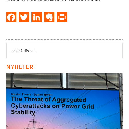
Facebook
Twitter
LinkedIn
Evernote
PrintFriendly
NYHETER