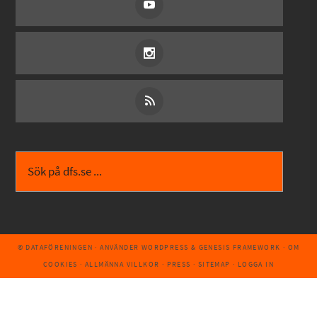
© DATAFÖRENINGEN
· ANVÄNDER
WORDPRESS
&
GENESIS FRAMEWORK
·
OM
COOKIES
·
ALLMÄNNA VILLKOR
·
PRESS
·
SITEMAP
·
LOGGA IN