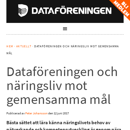
HEM
·
AKTUELLT
· DATAFÖRENINGEN OCH NÄRINGSLIV MOT GEMENSAMMA
MÅL
Dataföreningen och
näringsliv mot
gemensamma mål
Publicerad av
Peter Johansson
den
12 juni 2017
Bästa sättet att lära känna näringslivets behov av
nätverkande och kompetensutveckling är genom nära