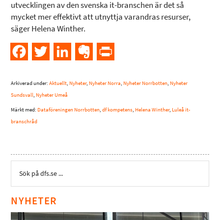
utvecklingen av den svenska it-branschen är det så
mycket mer effektivt att utnyttja varandras resurser,
säger Helena Winther.
Facebook
Twitter
LinkedIn
Evernote
PrintFriendly
Arkiverad under:
Aktuellt
,
Nyheter
,
Nyheter Norra
,
Nyheter Norrbotten
,
Nyheter
Sundsvall
,
Nyheter Umeå
Märkt med:
Dataföreningen Norrbotten
,
df kompetens
,
Helena Winther
,
Luleå it-
branschråd
NYHETER