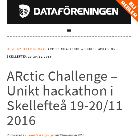
HEM
·
NYHETER NORRA
· ARCTIC CHALLENGE – UNIKT HACKATHON I
SKELLEFTEÅ 19-20/11 2016
ARctic Challenge –
Unikt hackathon i
Skellefteå 19-20/11
2016
Publicerad av
Jaana V Wanyonyi
den
23 november 2016