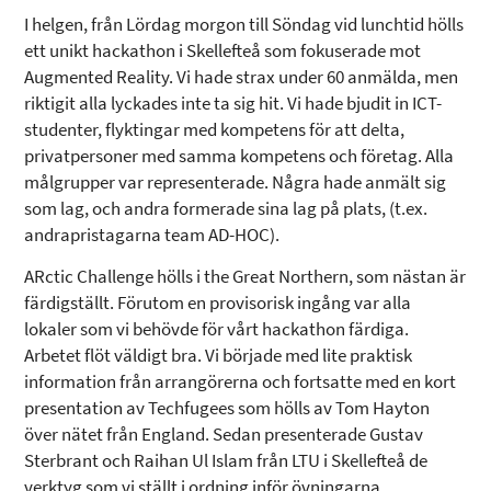
I helgen, från Lördag morgon till Söndag vid lunchtid hölls
ett unikt hackathon i Skellefteå som fokuserade mot
Augmented Reality. Vi hade strax under 60 anmälda, men
riktigit alla lyckades inte ta sig hit. Vi hade bjudit in ICT-
studenter, flyktingar med kompetens för att delta,
privatpersoner med samma kompetens och företag. Alla
målgrupper var representerade. Några hade anmält sig
som lag, och andra formerade sina lag på plats, (t.ex.
andrapristagarna team AD-HOC).
ARctic Challenge hölls i the Great Northern, som nästan är
färdigställt. Förutom en provisorisk ingång var alla
lokaler som vi behövde för vårt hackathon färdiga.
Arbetet flöt väldigt bra. Vi började med lite praktisk
information från arrangörerna och fortsatte med en kort
presentation av Techfugees som hölls av Tom Hayton
över nätet från England. Sedan presenterade Gustav
Sterbrant och Raihan Ul Islam från LTU i Skellefteå de
verktyg som vi ställt i ordning inför övningarna.