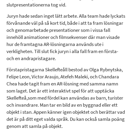
slutpresentationerna tog vid.
Juryn hade sedan inget lätt arbete. Alla team hade lyckats
förvånande väl på så kort tid, både i att ta fram lösningar
och genomarbetade presentationer som i vissa fall
innehöll animationer och filmsekvenser där man visade
hur de framtagna AR-lösningarna används ute i
verkligheten. Till slut fick juryn i alla fall fram en första-
och en andrapristagare.
Förstapristagarna Skellefteåll bestod av Olga Rybnytska,
Felipe Leon, Victor Araujo, Atefeh Maleki, och Chandara
Chea hade tagit fram en AR-lösning med samma namn
som laget. Det är ett interaktivt spel för att upptäcka
Skellefteå,som med fördel kan användas av barn, turister
och invandrare. Man tar en bild av en byggnad eller ett
objekt i stan. Appen känner igen objektet och berättar vad
det är på ditt eget valda språk. Du kan också samla poäng
genom att samla på objekt.