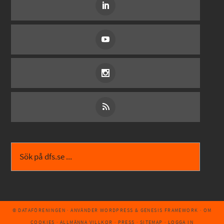
© DATAFÖRENINGEN
· ANVÄNDER
WORDPRESS
&
GENESIS FRAMEWORK
·
OM
COOKIES
·
ALLMÄNNA VILLKOR
·
PRESS
·
SITEMAP
·
LOGGA IN