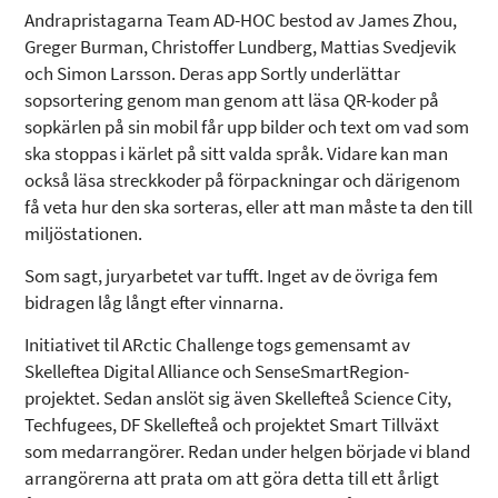
Andrapristagarna Team AD-HOC bestod av James Zhou,
Greger Burman, Christoffer Lundberg, Mattias Svedjevik
och Simon Larsson. Deras app Sortly underlättar
sopsortering genom man genom att läsa QR-koder på
sopkärlen på sin mobil får upp bilder och text om vad som
ska stoppas i kärlet på sitt valda språk. Vidare kan man
också läsa streckkoder på förpackningar och därigenom
få veta hur den ska sorteras, eller att man måste ta den till
miljöstationen.
Som sagt, juryarbetet var tufft. Inget av de övriga fem
bidragen låg långt efter vinnarna.
Initiativet til ARctic Challenge togs gemensamt av
Skelleftea Digital Alliance och SenseSmartRegion-
projektet. Sedan anslöt sig även Skellefteå Science City,
Techfugees, DF Skellefteå och projektet Smart Tillväxt
som medarrangörer. Redan under helgen började vi bland
arrangörerna att prata om att göra detta till ett årligt