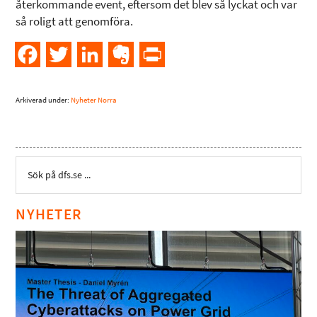
återkommande event, eftersom det blev så lyckat och var
så roligt att genomföra.
Facebook
Twitter
LinkedIn
Evernote
PrintFriendly
Arkiverad under:
Nyheter Norra
NYHETER